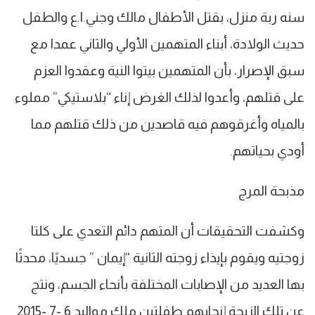
سنه ربة منزل، بقتل الأطفال مالك وجني.ا.ع والطفل
حديث الولادة، أبناء المتهمين الأولي والثاني عمدا مع
سبق الإصرار، بأن المتهمين بيتوا النية وعقدوا العزم
على قتلهم، وأعدوا لذلك الغرض إناء “بلاستيكي” مملوء
بالمياه وأغرقوهم فيه قاصدين من ذلك قتلهم مما
أودي بحياتهم.
مذبحة المرج
وكشفت التحقيقات أن المتهم دائم التعدي على كلتا
زوجتيه ويقوم بإيذاء زوجته الثانية “إيمان ” جسديًا، محدثًا
بها العديد من الإصابات المختلفة بأنحاء الجسم، ونتج
عن تلك الزيجة إنجابهم طفلتين ملك مواليد 6 -7 -2015