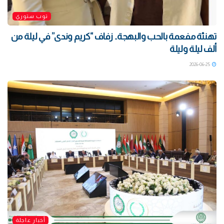
توب ستوري
تهنئة مفعمة بالحب والبهجة.. زفاف “كريم وندى” في ليلة من
ألف ليلة وليلة
2026-06-25
أخبار عاجلة