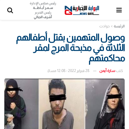
رئيس مجلس الإدارة
ســمـر أبــاظــــة
رئيس التحرير
أشرف الجبالي
الرئيسة
حوادث
وصول المتهمين بقتل أطفالهم
الثلاثة في مذبحة المرج لمقر
محاكمتهم
كتب
سارة أيمن
28 فبراير 2022 - 12:08 مساءً