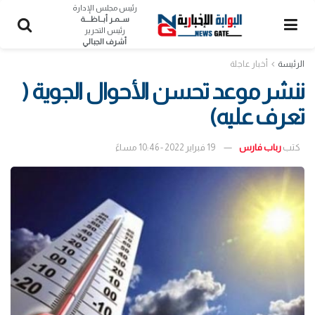
رئيس مجلس الإدارة
ســمـر أبــاظــــة
رئيس التحرير
أشرف الجبالي
الرئيسة
أخبار عاجلة
ننشر موعد تحسن الأحوال الجوية (
تعرف عليه)
كتب
رباب فارس
19 فبراير 2022 - 10:46 مساءً