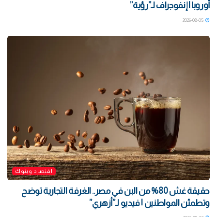
أوروبا | إنفوجراف لـ”رؤية”
2026-08-05
اقتصاد وبنوك
حقيقة غش 80% من البن في مصر.. الغرفة التجارية توضح
وتطمئن المواطنين | فيديو لـ”أزهري”