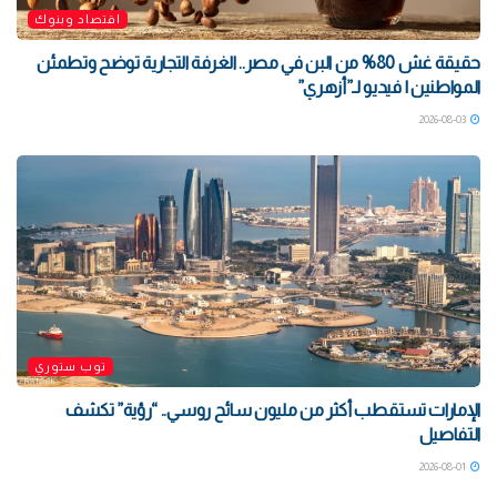
اقتصاد وبنوك
حقيقة غش 80% من البن في مصر.. الغرفة التجارية توضح وتطمئن
المواطنين | فيديو لـ”أزهري”
2026-08-03
توب ستوري
الإمارات تستقطب أكثر من مليون سائح روسي.. “رؤية” تكشف
التفاصيل
2026-08-01