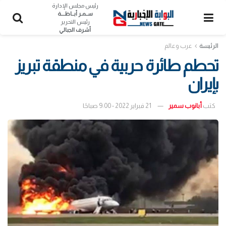
رئيس مجلس الإدارة
ســمـر أبــاظــــة
رئيس التحرير
أشرف الجبالي
الرئيسة
عرب وعالم
تحطم طائرة حربية في منطقة تبريز
بإيران
كتب
أبانوب سمير
21 فبراير 2022 - 9:00 صباحًا