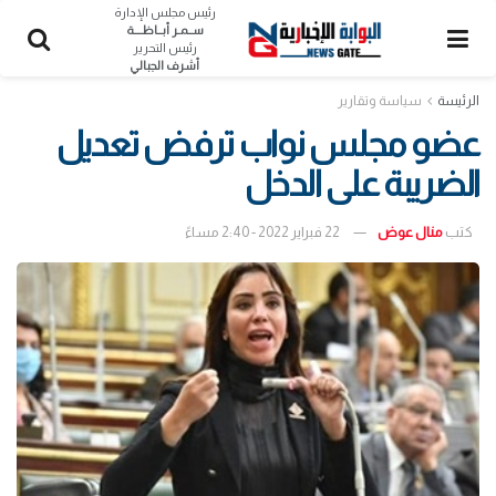
رئيس مجلس الإدارة
ســمـر أبــاظــــة
رئيس التحرير
أشرف الجبالي
الرئيسة
سياسة وتقارير
عضو مجلس نواب ترفض تعديل
الضريبة على الدخل
كتب
منال عوض
22 فبراير 2022 - 2:40 مساءً