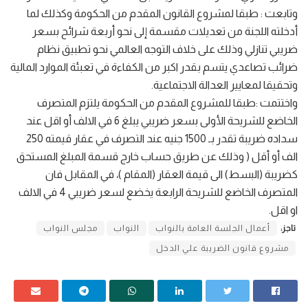
وتابعت : طبقا لمشروع القانون المقدم من الحكومة وكذلك لما
أدخلته اللجنة من تعديلات مقسمة إلى نحو أربعة شرائح بسعر
ضريبي تنازلي وذلك على خلاف التوجه العالمي نحو تطبيق نظام
ضرائب تصاعدي يتسم بقدر اكبر من الكفاءة في تعبئة الموارد المالية
وتحقيقا لمعايير العدالة الاجتماعية.
واختتمت :طبقا للمشروع المقدم من الحكومة يلتزم المتصرف
الخاضع للشريحة الأولى بسعر ضريبي يبلغ 6 في الالف أو اقل عند
سداده ضريبة تقدر بـ 1500 جنيه عند التصرف في عقار قيمته 250
الف أو أقل ( وذلك عن طريق حساب خارج قسمة المبلغ المستحق
كضريبة (البسط) الى قيمة العقار (المقام )، في المقابل فان
المتصرف الخاضع للشريحة الرابعة يخضع لسعر ضريبي 4 في الالف
او اقل.
تاجز:
أعمال الجلسة العامة بالنواب
النواب
مجلس النواب
مشروع قانون الضريبة علي الدخل