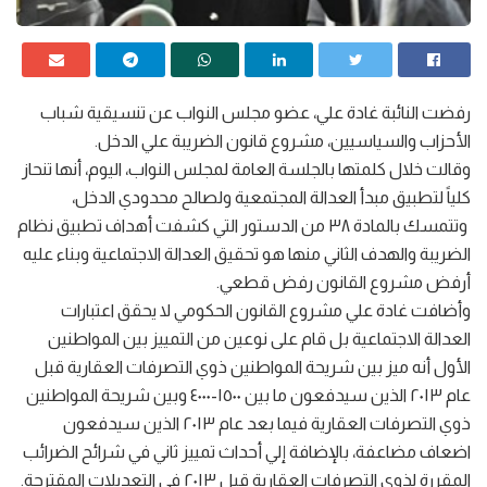
رفضت النائبة غادة علي، عضو مجلس النواب عن تنسيقية شباب
الأحزاب والسياسيين، مشروع قانون الضريبة علي الدخل.
وقالت خلال كلمتها بالجلسة العامة لمجلس النواب، اليوم، أنها تنحاز
كلياً لتطبيق مبدأ العدالة المجتمعية ولصالح محدودي الدخل،
وتتمسك بالمادة ٣٨ من الدستور التي كشفت أهداف تطبيق نظام
الضريبة والهدف الثاني منها هو تحقيق العدالة الاجتماعية وبناء عليه
أرفض مشروع القانون رفض قطعي.
وأضافت غادة علي مشروع القانون الحكومي لا يحقق اعتبارات
العدالة الاجتماعية بل قام على نوعين من التمييز بين المواطنين
الأول أنه ميز بين شريحة المواطنين ذوي التصرفات العقارية قبل
عام ٢٠١٣ الذين سيدفعون ما بين ١٥٠٠-٤٠٠٠ وبين شريحة المواطنين
ذوي التصرفات العقارية فيما بعد عام ٢٠١٣ الذين سيدفعون
اضعاف مضاعفة، بالإضافة إلي أحداث تمييز ثاني في شرائح الضرائب
المقررة لذوي التصرفات العقارية قبل ٢٠١٣ في التعديلات المقترحة.