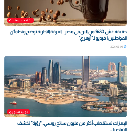
اقتصاد وبنوك
حقيقة غش 80% من البن في مصر.. الغرفة التجارية توضح وتطمئن
المواطنين | فيديو لـ”أزهري”
2026-08-03
توب ستوري
الإمارات تستقطب أكثر من مليون سائح روسي.. “رؤية” تكشف
التفاصيل