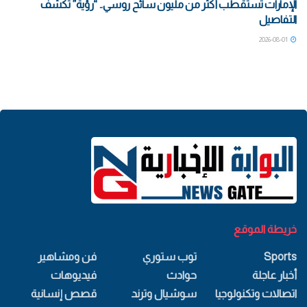
الإمارات تستقطب أكثر من مليون سائح روسي.. “رؤية” تكشف
التفاصيل
2026-08-01
خريطة الموقع
Sports
توب ستوري
فن ومشاهير
أخبار عاجلة
حوادث
فيديوهات
اتصالات وتكنولوجيا
سوشيال وترند
قصص إنسانية