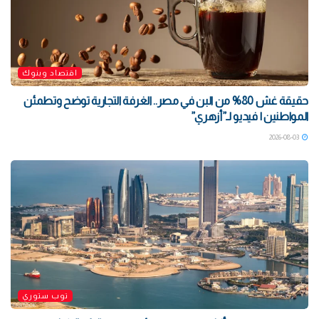
اقتصاد وبنوك
حقيقة غش 80% من البن في مصر.. الغرفة التجارية توضح وتطمئن
المواطنين | فيديو لـ”أزهري”
2026-08-03
توب ستوري