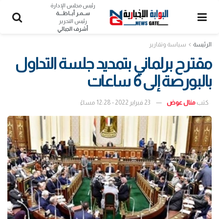
رئيس مجلس الإدارة
ســمـر أبــاظــــة
رئيس التحرير
أشرف الجبالي
الرئيسة
سياسة وتقارير
مقترح برلماني بتمديد جلسة التداول
بالبورصة إلى 6 ساعات
كتب
منال عوض
23 فبراير 2022 - 12:28 مساءً