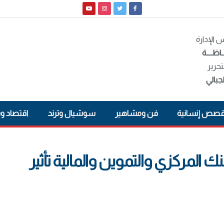
الإدارة
ـاظــــة
تحرير
جبالي
صص إنسانية
فن ومشاهير
سوشيال وترند
اقتصاد و
 المركزي والتموين والمالية تأثير