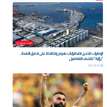
توب ستوري
الإمارات تتحدى اضطرابات هرمز وتحافظ على تدفق النفط..
“رؤية” تكشف التفاصيل
2026-08-06