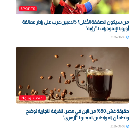
SPORTS
من سيكون الصفقة الأغلى؟ 5 لاعبين عرب على رادار عمالقة
أوروبا | إنفوجراف لـ”رؤية”
2026-08-05
اقتصاد وبنوك
حقيقة غش 80% من البن في مصر.. الغرفة التجارية توضح
وتطمئن المواطنين | فيديو لـ”أزهري”
2026-08-03