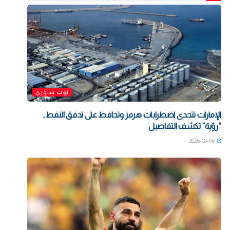
توب ستوري
الإمارات تتحدى اضطرابات هرمز وتحافظ على تدفق النفط..
“رؤية” تكشف التفاصيل
2026-08-06