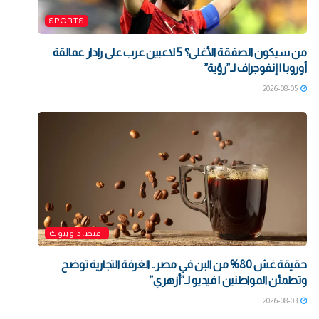
SPORTS
من سيكون الصفقة الأغلى؟ 5 لاعبين عرب على رادار عمالقة
أوروبا | إنفوجراف لـ”رؤية”
2026-08-05
اقتصاد وبنوك
حقيقة غش 80% من البن في مصر.. الغرفة التجارية توضح
وتطمئن المواطنين | فيديو لـ”أزهري”
2026-08-03