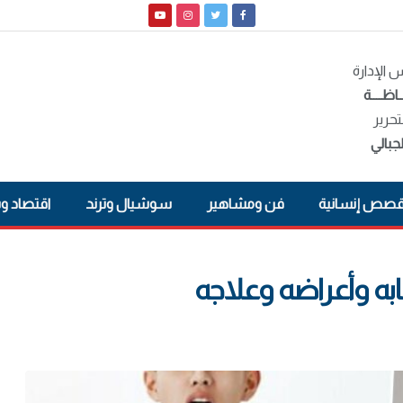
الإدارة
ـاظــــة
تحرير
جبالي
صص إنسانية
فن ومشاهير
سوشيال وترند
اقتصاد و
ابه وأعراضه وعلاجه