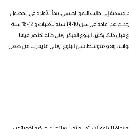
جسدية إلى جانب النمو الجنسي، يبدأ الأولاد في الحصول
على الشارب واللحية بينما تعاني الفتيات من نمو الثدي. يحدث هذا عادة في سن 10-14 سنة للفتيات و 12-16 سنة
بل ذلك بكثير. البلوغ المبكر يعني حالة تظهر فيها
 النضج الجنسي بين الأولاد والبنات قبل 8-9 سنوات ، وهو متوسط ​​سن البلوغ. يعاني ما يقرب من طفل
ه تمامًا للبلوغ الشائع ، ويتميز بعلامات مبكرة لخصائص