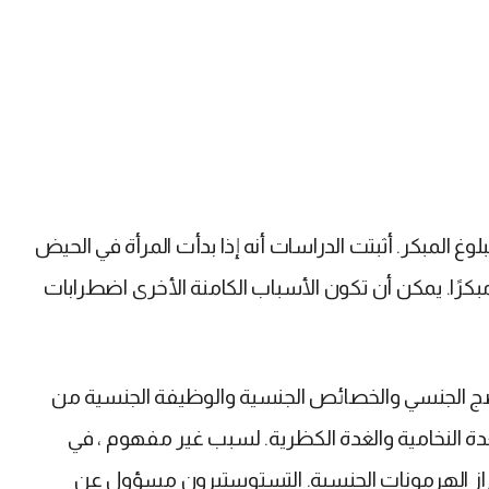
بلوغ المبكر. أثبتت الدراسات أنه إذا بدأت المرأة في الحيض
ستبدأ الحيض مبكرًا. يمكن أن تكون الأسباب الكامنة الأخرى اضطرابات
النضج الجنسي والخصائص الجنسية والوظيفة الجنسية من
لهرمونات (تسمى gonadotropins) في الغدة النخامية والغدة الكظرية. لسبب غير مفهوم ، في
إفراز الهرمونات الجنسية. التستوستيرون مسؤول عن