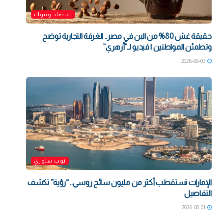
اقتصاد وبنوك
حقيقة غش 80% من البن في مصر.. الغرفة التجارية توضح
وتطمئن المواطنين | فيديو لـ”أزهري”
2026-08-03
توب ستوري
الإمارات تستقطب أكثر من مليون سائح روسي.. “رؤية” تكشف
التفاصيل
2026-08-01