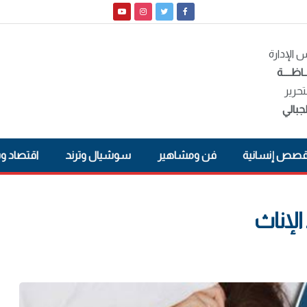
الإدارة
ـاظــــة
تحرير
جبالي
صص إنسانية
فن ومشاهير
سوشيال وترند
اقتصاد و