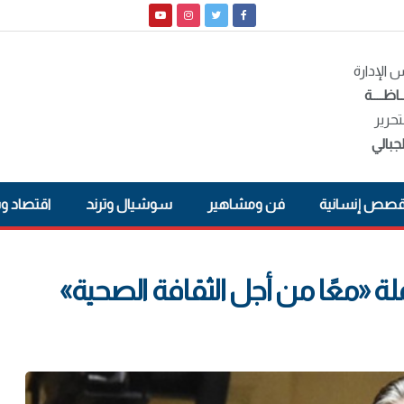
الإدارة
ـاظــــة
تحرير
جبالي
صص إنسانية
فن ومشاهير
سوشيال وترند
اقتصاد و
حملة «معًا من أجل الثقافة الصحية»