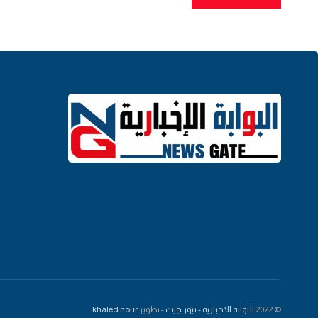
© 2022
البوابة الاخبارية - نيوز جيت
- تطوير
khaled nour
.