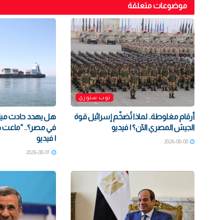
موضوعات متعلقة
توب ستوري
أرقام مغلوطة.. لماذا تُضخّم إسرائيل قوة
هل يهدد حادث مينا
الجيش المصري الآن؟ | فيديو
في مصر؟.. “ماعت 
| فيديو
2026-08-08
2026-08-01