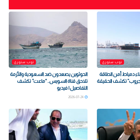
توب ستوري
توب ستوري
ء دمياط أمن الطاقة
الحوثوين يصعدون ضد السعودية والأزمة
جروب” تكشف الحقيقة
تلاحق قناة السويس.. “ماعت” تكشف
التفاصيل | فيديو
2026-07-24