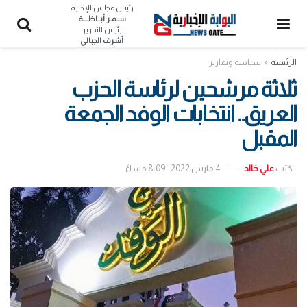
رئيس مجلس الإدارة
ســمـر أبــاظــــة
رئيس التحرير
أشرف الجبالي
الرئيسة
سياسة وتقارير
ثلاثة مرشحين لرئاسة الحزب
العريق.. انتخابات الوفد الجمعة
المقبل
كتب
علي خالد
4 مارس 2022 - 8:09 مساءً