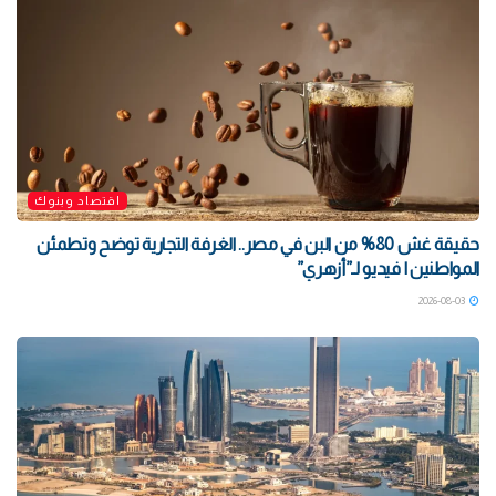
اقتصاد وبنوك
حقيقة غش 80% من البن في مصر.. الغرفة التجارية توضح وتطمئن
المواطنين | فيديو لـ”أزهري”
2026-08-03