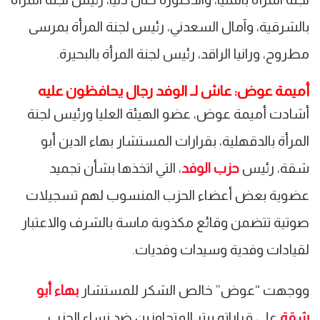
بالشرقية، وآمال السعدني، رئيس لجنة المرأة بمرسى
مطروح، ورانيا الراقد، رئيس لجنة المرأة بالبحيرة.
أميمة عوض: عاش لـ الوفد رجال يحافظون عليه
أشادت أميمة عوض، عضو الهيئة العليا ورئيس لجنة
المرأة بالدقهلية، بقرارات المستشار بهاء الدين أبو
شقة، رئيس
حزب الوفد
، التي اتخذها بشأن تجميد
عضوية بعض أعضاء الحزب المنسوب لهم تسجيلات
صوتية تتضمن وقائع مكذوبة ماسة بالشرف والاعتبار
لقيادات وفدية وسيدات وفديات.
ووجهت “عوض” خالص الشكر للمستشار
بهاء أبو
شقة
على قراراته ببتر المتجاوزين ضد نساء الحزب