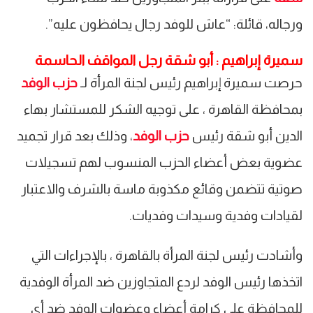
ورجاله، قائلة: “عاش للوفد رجال يحافظون عليه”.
سميرة إبراهيم : أبو شقة رجل المواقف الحاسمة
حرصت سميرة إبراهيم رئيس لجنة المرأة لـ
حزب الوفد
بمحافظة القاهرة ، على توجيه الشكر للمستشار بهاء
الدين أبو شقة رئيس
حزب الوفد
، وذلك بعد قرار تجميد
عضوية بعض أعضاء الحزب المنسوب لهم تسجيلات
صوتية تتضمن وقائع مكذوبة ماسة بالشرف والاعتبار
لقيادات وفدية وسيدات وفديات.
وأشادت رئيس لجنة المرأة بالقاهرة ، بالإجراءات التي
اتخذها رئيس الوفد لردع المتجاوزين ضد المرأة الوفدية
للمحافظة على كرامة أعضاء وعضوات الوفد ضد أي