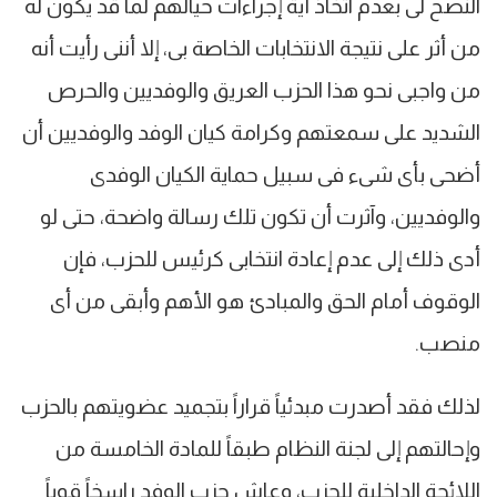
النصح لى بعدم اتخاذ أية إجراءات حيالهم لما قد يكون له
من أثر على نتيجة الانتخابات الخاصة بى، إلا أننى رأيت أنه
من واجبى نحو هذا الحزب العريق والوفديين والحرص
الشديد على سمعتهم وكرامة كيان الوفد والوفديين أن
أضحى بأى شىء فى سبيل حماية الكيان الوفدى
والوفديين، وآثرت أن تكون تلك رسالة واضحة، حتى لو
أدى ذلك إلى عدم إعادة انتخابى كرئيس للحزب، فإن
الوقوف أمام الحق والمبادئ هو الأهم وأبقى من أى
منصب.
لذلك فقد أصدرت مبدئياً قراراً بتجميد عضويتهم بالحزب
وإحالتهم إلى لجنة النظام طبقاً للمادة الخامسة من
اللائحة الداخلية للحزب، وعاش حزب الوفد راسخاً قوياً