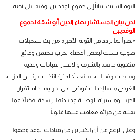
اليوم السبت، بياناً إلى جموع الوفديين، وفيما يلى نصه:
نص بيان المستشار بهاء الدين أبو شقة لجموع
الوفديين
«نظراً لما تردد فى الآونة الأخيرة من بث تسجيلات
صوتية نسبت لبعض أعضاء الحزب تتضمن وقائع
مكذوبة ماسة بالشرف والاعتبار لقيادات وفدية
وسيدات وفديات، استغلالاً لفترة انتخابات رئيس الحزب،
الغرض منها إحداث فوضى على نحو يهدد استقرار
الحزب ومسيرته الوطنية ومبادئه الراسخة، فضلاً عما
يمثله من جرائم معاقب عليها قانوناً.
وعلى الرغم من أن الكثيرين من قيادات الوفد وجهوا