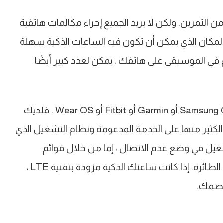
من التمرين. ولكن لا يريد الجميع إجراء مكالمات هاتفية
 المكان الذي يمكن أن تكون فيه الساعات الذكية سهلة
كم في الموسيقى على هاتفك ، يمكن لعدد كبير أيضًا
سواء كانت ساعة Apple Watch أو Samsung Galaxy Watch 4 أو Garmin أو Fitbit أو Wear OS ، فلديك
الكثير منها على الخدمة المدعومة ونظام التشغيل الذي
يل في وضع عدم الاتصال ، إما من خلال قوائم
التشغيل القابلة للتنزيل أو تخزين الموسيقى على متن الطائرة. إذا كانت ساعتك الذكية مزودة بتقنية LTE ،
عصمك.