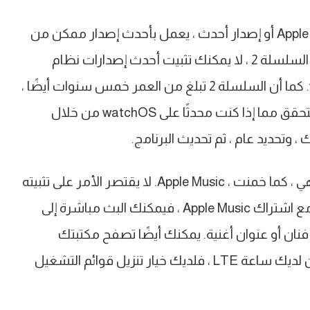
أولاً ، ستحتاج إلى التأكد من أن لديك Apple Watch Series 3 أو إصدار أحدث ، يعمل بأحدث إصدار ممكن من
watchOS. بينما يمكنك الاستماع إلى الموسيقى على السلسلة 2 ، لا يمكنك تثبيت أحدث إصدارات نظام
التشغيل عليها ؛ توقفت Apple عن دعم watchOS 7. كما أن السلسلة 2 تبلغ من العمر خمس سنوات أيضًا ،
لذا فمن غير المحتمل أن تتمتع بتجربة جيدة. يمكنك التحقق مما إذا كنت محدثًا على watchOS من خلال
أسهل طريقة لدفق الموسيقى على Apple Watch هي ، كما خمنت ، Apple Music. لا يقتصر الأمر على تثبيته
مسبقًا على الساعة ، ولكن إذا كان لديك ساعة LTE مع اشتراك Apple Music ، فيمكنك البث مباشرة إلى
ليك فعله هو مطالبة Siri بتشغيل فنان أو عنوان أغنية. يمكنك أيضًا تصفح مكتبتك
مباشرة من تطبيق الموسيقى على الساعة. إذا لم يكن لديك ساعة LTE ، فلديك خيار تنزيل قوائم التشغيل