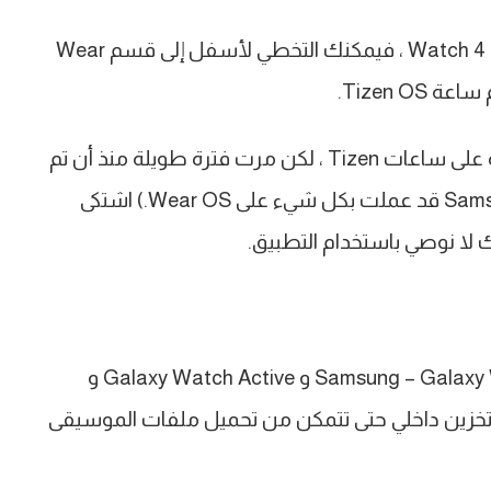
إذا كان لديك Samsung Galaxy Watch 4 أو Watch 4 Classic ، فيمكنك التخطي لأسفل إلى قسم Wear
كان Spotify أحد التطبيقات الشريكة القليلة المتوفرة على ساعات Tizen ، لكن مرت فترة طويلة منذ أن تم
تحديثها. (ومن المحتمل ألا يتم تحديثه ، نظرًا لأن Samsung قد عملت بكل شيء على Wear OS.) اشتكى
 لا نوصي باستخدام التطبيق.
تحتوي العديد من ساعات Tizen الأقدم من Samsung – Galaxy Watch 3 و Galaxy Watch Active و
بيل المثال – على تخزين داخلي حتى تتمكن من تحميل ملفات الموسيقى