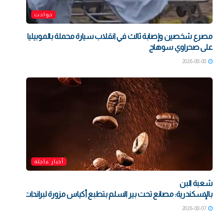
حوادث
مصرع شخصين وإصابة ثالث في انقلاب سيارة محملة بالموبيليا
على صحراوي سوهاج
2026-08-08
أخبار عاجلة
شعبة البن
بالإسكندرية: مصانع تحت بير السلم بتطبع أكياس مزورة لبراندات شهيرة بت
2026-08-07