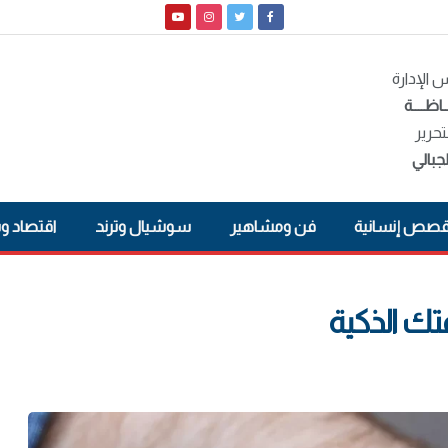
الإدارة
ـاظــــة
تحرير
جبالي
صص إنسانية
فن ومشاهير
سوشيال وترند
اقتصاد و
ك الذكية