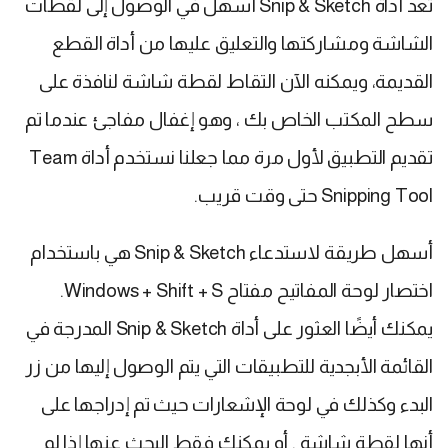
تعد أداة Snip & Sketch أسهل في الوصول إلى لقطات
الشاشة ومشاركتها والتعليق عليها من أداة القطع
القديمة، ويمكنه الآن التقاط لقطة شاشة لنافذة على
سطح المكتب الخاص بك ، وهو إغفال مفاجئ عندما تم
تقديم التطبيق لأول مرة مما جعلنا نستخدم أداة Team
Snipping Tool حتى وقت قريب.
أسهل طريقة لاستدعاء Snip & Sketch هي باستخدام
اختصار لوحة المفاتيح مفتاح Windows + Shift + S.
يمكنك أيضًا العثور على أداة Snip & Sketch المدرجة في
القائمة الأبجدية للتطبيقات التي يتم الوصول إليها من زر
البدء وكذلك في لوحة الإشعارات حيث تم إدراجها على
أنها لقطة شاشة . أو يمكنك فقط البحث عنها إذا لم