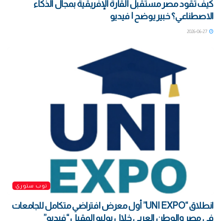
كيف تقود مصر مستقبل القارة الإفريقية بمجال الذكاء
الاصطناعي؟ خبير يوضح | فيديو
2026-06-27
توب ستوري
انطلاق “UNI EXPO” أول معرض افتراضي متكامل للجامعات
في مصر والوطن العربي خلال يوليو المقبل “فيديو”