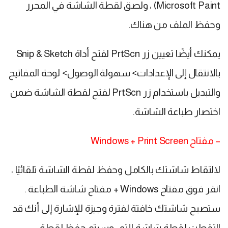
Microsoft Paint) ، ولصق لقطة الشاشة في المحرر
وحفظ الملف من هناك.
يمكنك أيضًا تعيين زر PrtScn لفتح أداة Snip & Sketch
بالانتقال إلى الإعدادات> سهولة الوصول> لوحة المفاتيح
والتبديل باستخدام زر PrtScn لفتح لقطة الشاشة ضمن
اختصار طباعة الشاشة.
– مفتاح Windows + Print Screen
لالتقاط شاشتك بالكامل وحفظ لقطة الشاشة تلقائيًا ،
انقر فوق مفتاح Windows + مفتاح شاشة الطباعة .
ستصبح شاشتك خافتة لفترة وجيزة للإشارة إلى أنك قد
التقطت لقطة شاشة للتو ، وسيتم حفظ لقطة