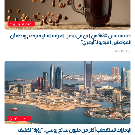
اقتصاد وبنوك
حقيقة غش 80% من البن في مصر.. الغرفة التجارية توضح وتطمئن
المواطنين | فيديو لـ”أزهري”
2026-08-03
توب ستوري
الإمارات تستقطب أكثر من مليون سائح روسي.. “رؤية” تكشف