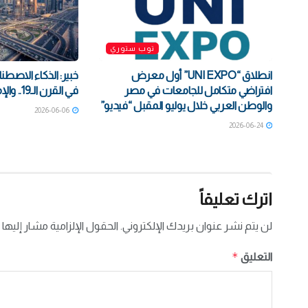
توب ستوري
انطلاق “UNI EXPO” أول معرض
خبير: الذكاء الاصط
افتراضي متكامل للجامعات في مصر
في القرن الـ19.. والإمارات تتفوق | فيديو
والوطن العربي خلال يوليو المقبل “فيديو”
2026-06-06
2026-06-24
اترك تعليقاً
لن يتم نشر عنوان بريدك الإلكتروني.
الحقول الإلزامية مشار إليها 
*
التعليق