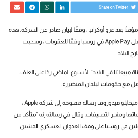
Share on Twitter
تًا بعد غزو أوكرانيا ، وفقًا لبيان صادر عن الشركة. هذه
هي أحدث خطوة لشركة Apple بعد أن فرضت قيودًا على Apple Pay في روسيا وفقًا للعقوبات ، وسحبت
 البلاد.
 إلى قناة مبيعاتنا في البلاد” الأسبوع الماضي ردًا على العنف.
صل مع حكومات البلدان المتضررة.
في الأسبوع الماضي ، نشر نائب رئيس الوزراء الأوكراني ميخايلو فيدوروف رسالة مفتوحة إلى شركة Apple ،
ها ومتجر التطبيقات. وقال في رسالته إنه “متأكد من
طين في روسيا على وقف العدوان العسكري المشين