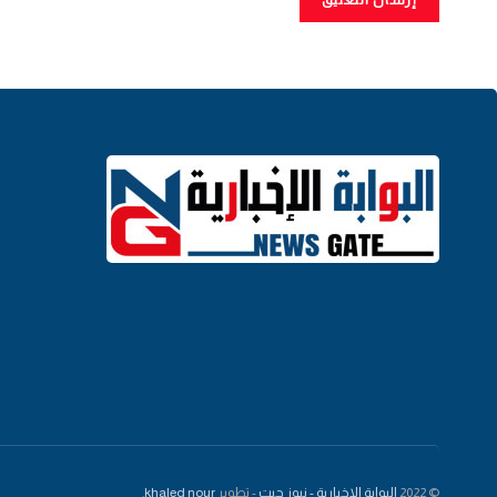
© 2022
البوابة الاخبارية - نيوز جيت
- تطوير
khaled nour
.