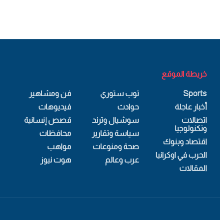
خريطة الموقع
Sports
توب ستوري
فن ومشاهير
أخبار عاجلة
حوادث
فيديوهات
اتصالات
سوشيال وترند
قصص إنسانية
وتكنولوجيا
سياسة وتقارير
محافظات
اقتصاد وبنوك
صحة ومنوعات
مواهب
الحرب في اوكرانيا
عرب وعالم
هوت نيوز
المقالات