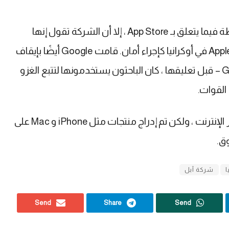
على الرغم من أن بيان Apple لا يذكر أي إجراءات مخططة فيما يتعلق بـ App Store ، إلا أن الشركة تقول إنها
أوقفت حركة المرور وتقارير الحوادث الحية في خرائط Apple في أوكرانيا كإجراء أمان. قامت Google أيضًا بإيقاف
تشغيل بيانات حركة المرور الأوكرانية في خرائط Google – قبل تعليقها ، كان الباحثون يستخدمونها لتتبع الغزو
القوات.
ما زلنا قادرين على الوصول إلى متجر Apple الروسي عبر الإنترنت ، ولكن تم إدراج منتجات مثل iPhone و Mac على
وق.
ا
شركة آبل
Send
Share
Send