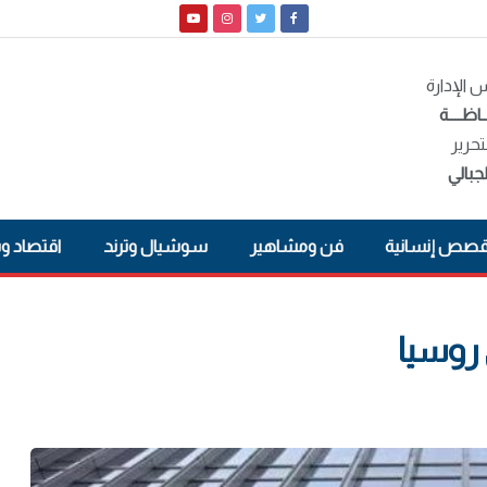
الإدارة
ـاظــــة
تحرير
جبالي
صص إنسانية
فن ومشاهير
سوشيال وترند
اقتصاد و