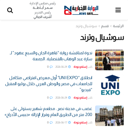
رئيس مجلس الإدارة
ســمـر أبــاظــــة
رئيس التحرير
أشرف الجبالي
الرئيسة
قسم
سوشيال وترند
سوشيال وترند
ندوة لمناقشة رواية “قاهرة الجان والسبع عهود” لـ
سارة عبد الوهاب بالقنصلية.. الجمعة
كتب
إسلام جودة
2026-06-24
0
انطلاق “UNI EXPO” أول معرض افتراضي متكامل
للجامعات في مصر والوطن العربي خلال يوليو المقبل
“فيديو”
كتب
إسلام جودة
2026-06-24
0
غضب في مدينة نصر.. مطعم شهير يستولي على
200 متر من الطريق العام وقرار الإزالة «حبيس الأدراج»
كتب
إسلام جودة
2026-06-17
0