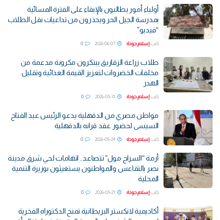
أولياء أمور يطالبون بالإبقاء على الفترة المسائية
بمدرسة الجيل الحر ويحذرون من تداعيات نقل الطلاب
“فيديو”
كتب
إسلام جودة
2026-06-07
0
طلاب زراعة الزقازيق يبتكرون مكرونة مدعمة من
مخلفات الخضروات لتعزيز القيمة الغذائية وتقليل
الهدر
كتب
إسلام جودة
2026-05-31
0
مواطن مصري من الدقهلية يدعو الرئيس عبد الفتاح
السيسى لحضور عقد قرانه بالدقهلية
كتب
إسلام جودة
2026-05-24
0
​أزمة “السراج مول” تتصاعد.. اتهامات لحي شرق مدينة
نصر بالتقاعس والمواطنون يستغيثون بوزيرة التنمية
المحلية ​
كتب
إسلام جودة
2026-05-21
0
أكاديمية لانكستر البريطانية تمنح الدكتوراه الفخرية