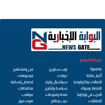
خريطة الموقع
Sports
توب ستوري
فن ومشاهير
أخبار عاجلة
حوادث
فيديوهات
اتصالات وتكنولوجيا
سوشيال وترند
قصص إنسانية
اقتصاد وبنوك
سياسة وتقارير
محافظات
الحرب في اوكرانيا
صحة ومنوعات
مواهب
المقالات
عرب وعالم
هوت نيوز