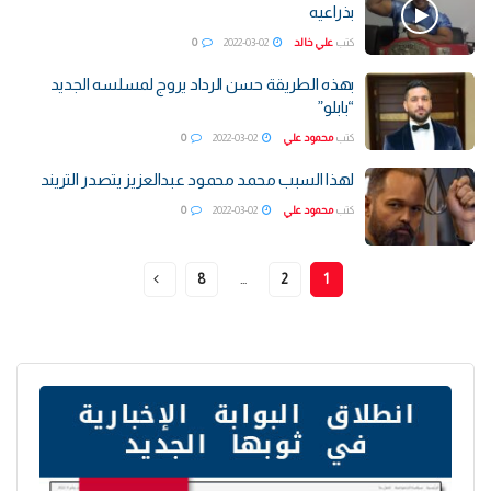
بذراعيه
كتب
علي خالد
2022-03-02
0
بهذه الطريقة حسن الرداد يروج لمسلسه الجديد
“بابلو”
كتب
محمود علي
2022-03-02
0
لهذا السبب محمد محمود عبدالعزيز يتصدر التريند
كتب
محمود علي
2022-03-02
0
8
…
2
1