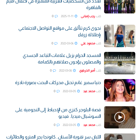
لعدد من الشخصيات العربية المتميزة في احتفال أقيم
بالقاهرة
كتب
رجب إمبابى
2025-11-11
0
نجوى كرم تتألق على مواقع التواصل الاجتماعي
بإطلالة زرقاء
كتب
محمود علي
2022-03-06
0
المسجد الحرام يزيل علامات التباعد الجسدي
والمصلون يؤدون صلاتهم بالكمامة
كتب
أمير الخرباوي
2022-03-06
0
دنيا سمير غانم تحتل محركات البحث بصورة نادرة
كتب
محمد عيد
2022-03-05
0
قصة البلوجر كنزي من الإحباط إلى النجومية على
السوشيال ميديا.. فيديو
كتب
محمد عيد
2022-03-05
0
‎اللبان سر تقوية الأسنان.. كابونجا يجر المترو والطائرات