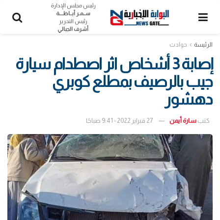
رئيس مجلس الإدارة
ســمـر أبــاظــــة
رئيس التحرير
أشرف الجبالي
الرئيسة
حوادث
إصابة 3 أشخاص اثر اصطدام سيارة
جيب بالرصيف بمطلع كوبري
دهشور
كتب
سارة أيمن
27 فبراير 2022 - 9:41 صباحًا