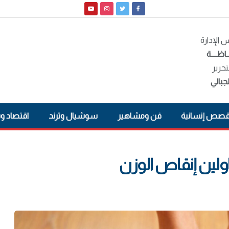
الإدارة
ـاظــــة
تحرير
جبالي
صص إنسانية
فن ومشاهير
سوشيال وترند
اقتصاد و