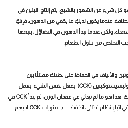
هو كل شيء عن الشعور بالشبع. يتم إنتاج اللبتين في
الطاقة. عندما يكون لديكِ ما يكفي من الدهون، فإنكِ
 سعداء. ولكن عندما تبدأ الدهون في التضاؤل، يتبعها
ب التخلص من تناول الطعام
.
ين والألياف في الحفاظ على بطنك ممتلئًا بين
كوليسيستوكينين
(CCK)
، يفعل نفس الشيء. يعمل
ذا هو ما لم تبدئي في فقدان الوزن، ثم يبدأ
CCK
في
 في اتباع نظام غذائي، انخفضت مستويات
CCK
لديهم
.