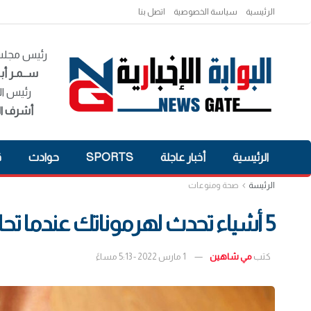
الرئيسية
سياسة الخصوصية
اتصل بنا
رئيس مجلس 
ســمـر أبـ
رئيس ال
أشرف ال
الرئيسية
أخبار عاجلة
SPORTS
حوادث
ق
الرئيسة
صحة ومنوعات
5 أشياء تحدث لهرموناتك عندما تحاولين إنقاص الوزن
كتب
مي شاهين
1 مارس 2022 - 5:13 مساءً