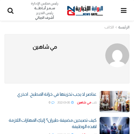
رئيس مجلس الإدارة
ســمـر أبــاظــــة
رئيس التحرير
أشرف الجبالي
الرئيسة
الكاتب
مي شاهين
عناصر لا يجب تخزينها في خزانة المطبخ.. احذري
كتب
مي شاهين
2022-03-08
0
كيف تصبحين مضيفة طيران؟ إليكِ المهارات اللازمة
لهذه الوظيفة