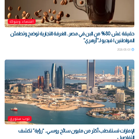
اقتصاد وبنوك
حقيقة غش 80% من البن في مصر.. الغرفة التجارية توضح وتطمئن
المواطنين | فيديو لـ”أزهري”
2026-08-03
توب ستوري
الإمارات تستقطب أكثر من مليون سائح روسي.. “رؤية” تكشف
التفاصيل