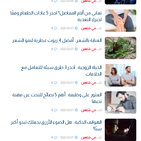
كتب
مي شاهين
2022-03-08
0
تعاني من آلام المفاصل؟ احذر 5 عادات الطعام وفقًا
لخبراء التغذية
كتب
مي شاهين
2022-03-07
0
العناية بالشعر.. أفضل 4 زيوت عطرية لنمو الشعر
كتب
مي شاهين
2022-03-07
0
الحياة الزوجية.. احذر 3 طرق سيئة للتعامل مع
الخلافات
كتب
مي شاهين
2022-03-07
0
العثور على وظيفة.. أهم 5 نصائح للبحث عن مهنة
تحبها
كتب
مي شاهين
2022-03-07
0
الهواتف الذكية.. هل الضوء الأزرق يجعلك تبدو أكبر
سنًا؟
كتب
مي شاهين
2022-03-07
0