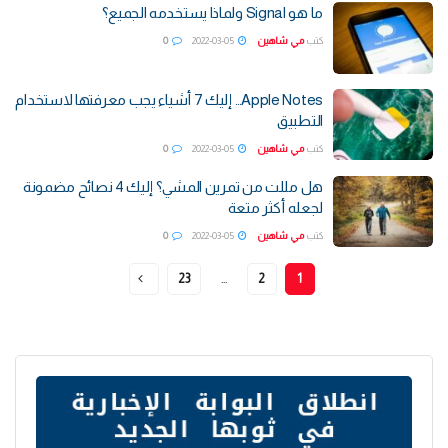
ما هو Signal ولماذا يستخدمه الجميع؟
كتب
مي شاهين
2022-03-05
0
Apple Notes… إليك 7 أشياء يجب معرفتها لاستخدام
التطبيق
كتب
مي شاهين
2022-03-05
0
هل مللت من تمرين المشي؟ إليك 4 نصائح مضمونة
لجعله أكثر متعة
كتب
مي شاهين
2022-03-05
0
23
…
2
1