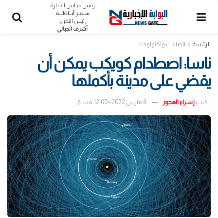
رئيس مجلس الإدارة
ســمـر أبــاظــــة
رئيس التحرير
أشرف الجبالي
الرئيسة
اتصالات وتكنولوجيا
ناسا: اصطدام كويكب يمكن أن
يقضي على مدينة بأكملها
كتب
إسراء العجوز
6 مارس 2022 - 12:00 مساءً