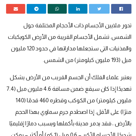
تدور ملايين الأجسام ذات الأحجام المختلفة حول
الشمس. تشمل الأجسام القريبة من الأرض الكويكبات
والمذنبات التي ستجعلها مداراتها في حدود 120 مليون
ميل (193 مليون كيلومتر) من الشمس.
يعتبر علماء الفلك أن الجسم القريب من الأرض يشكل
تهديدًا إذا كان سيقع ضمن مسافة 4.6 مليون ميل (7.4
مليون كيلومتر) من الكوكب وقطره 460 قدمًا (140
مترًا) على الأقل. إذا اصطدم جرم سماوي بهذا الحجم
بالأرض ، فقد يدمر مدينة بأكملها ويسبب دمارًا إقليميًا
شديدًا. الأجسام الأكبر – 0.6 ميل (1 كم) أو أكثر – يمكن