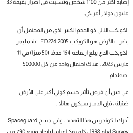
إصابة أكثر من 1100 شخص وتسببت في أضرار بقيمة 33
مليون دولار أمريكي.
الكويكب التالي ذو الحجم الكبير الذي من المحتمل أن
يضرب الأرض هو الكويكب 2005 ED224. عندما يمر
الكويكب الذي يبلغ ارتفاعه 164 قدمًا (50 مترًا) في 11
مارس 2023 ، هناك احتمال واحد من كل 500000
اصطدام
في حين أن فرص تأثير جسم كوني أكبر على الأرض
ضئيلة ، فإن الدمار سيكون هائلاً .
أدرك الكونجرس هذا التهديد ، وفي مسح Spaceguard
Survey لعام 1998 ، كلف وكالة ناسا بإيجاد وتتبع 90٪ من