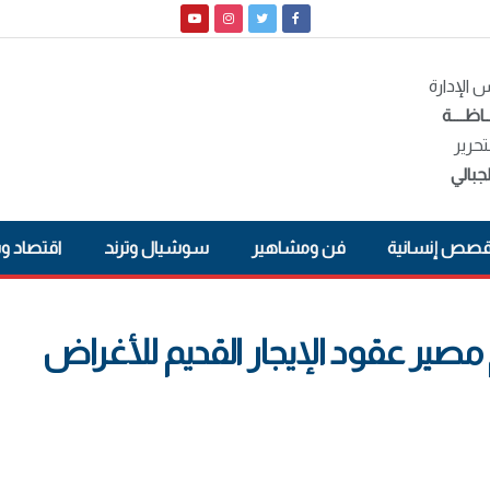
الإدارة
ـاظــــة
تحرير
جبالي
صص إنسانية
فن ومشاهير
سوشيال وترند
اقتصاد و
 مصير عقود الإيجار القديم للأغراض