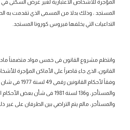
المؤجرة للأشخاص الاعتبارية لغير غرض السكنى في ضو
المستجد ، وذلك بدلا من المسمى الذي تقدمت به الحك
التداعيات التي يخلفها فيروس كورونا المستجد.
وانتظم مشروع القانون فى خمس مواد متضمناً مادة
القانون، الذى جاء قاصراً على الأماكن المؤجرة للأش
وفقاً لأحكام الق
والمستأجر، و136 لسنة 1981 فى شأ
والمستأجر، مالم يتم التراضي بين الطرفان على غير ذل