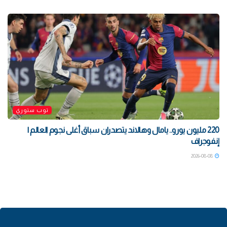
توب ستوري
220 مليون يورو.. يامال وهالاند يتصدران سباق أغلى نجوم العالم |
إنفوجراف
2026-08-08