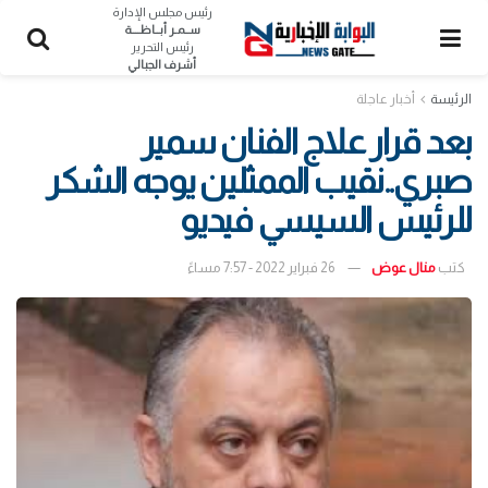
رئيس مجلس الإدارة
ســمـر أبــاظــــة
رئيس التحرير
أشرف الجبالي
الرئيسة
أخبار عاجلة
بعد قرار علاج الفنان سمير
صبري..نقيب الممثلين يوجه الشكر
للرئيس السيسي فيديو
كتب
منال عوض
26 فبراير 2022 - 7:57 مساءً