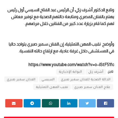
وتابع الدكتور أشرف زكي، أن الرئيس عبد الفتاح السيسي أول رئيس
يهتم بالفنان المصري ومتابعة حالتهم الصحية مع توفير معاش
لهم كما قام بزيارة عدد كبير من الفنانين خلال مرضهم.
وأوضح نقيب المهن التمثيلية، إن الفنان سمير صبري يتواجد حاليا
في المستشفى داخل غرفة عادية، مع ارتفاع حالته النفسية.
https://www.youtube.com/watch?v=o–iStF51fc
تاجز:
أشرف زكي
البوابة الإخبارية
الحالة الصحية للفنان سمير صبري
السيسي
الفنان سمير صبري
علاج الفنان سمير صبري
نقيب المهن التمثيلية