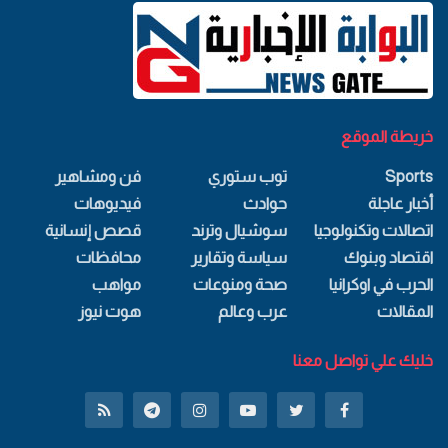
خريطة الموقع
Sports
توب ستوري
فن ومشاهير
أخبار عاجلة
حوادث
فيديوهات
اتصالات وتكنولوجيا
سوشيال وترند
قصص إنسانية
اقتصاد وبنوك
سياسة وتقارير
محافظات
الحرب في اوكرانيا
صحة ومنوعات
مواهب
المقالات
عرب وعالم
هوت نيوز
خليك علي تواصل معنا