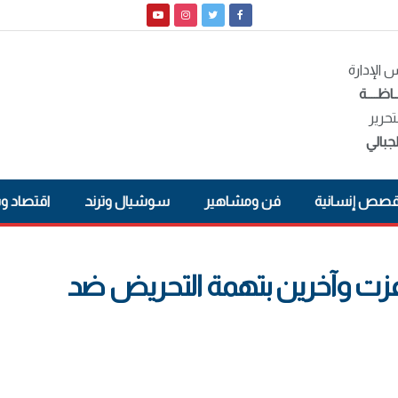
الإدارة
ـاظــــة
تحرير
جبالي
صص إنسانية
فن ومشاهير
سوشيال وترند
اقتصاد و
 عزت وآخرين بتهمة التحريض ضد