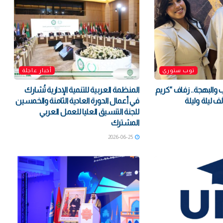
توب ستوري
أخبار عاجلة
والبهجة.. زفاف “كريم
المنظمة العربية للتنمية الإدارية تُشارك
ف ليلة وليلة
في أعمال الدورة العادية الثامنة والخمسين
للجنة التنسيق العليا للعمل العربي
المشترك
2026-06-25