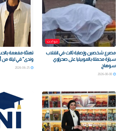
حوادث
مصرع شخصين وإصابة ثالث في انقلاب
تهنئة مفعمة بالحب 
سيارة محملة بالموبيليا على صحراوي
وندى” في ليلة من أل
سوهاج
2026-06-25
2026-08-08