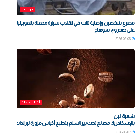
حوادث
مصرع شخصين وإصابة ثالث في انقلاب سيارة محملة بالموبيليا
على صحراوي سوهاج
2026-08-08
أخبار عاجلة
شعبة البن
بالإسكندرية: مصانع تحت بير السلم بتطبع أكياس مزورة لبراندات شهيرة بت
2026-08-07