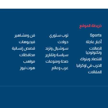
خريطة الموقع
Sports
توب ستوري
فن ومشاهير
أخبار عاجلة
حوادث
فيديوهات
اتصالات
سوشيال وترند
قصص إنسانية
وتكنولوجيا
سياسة وتقارير
محافظات
اقتصاد وبنوك
صحة ومنوعات
مواهب
الحرب في اوكرانيا
عرب وعالم
هوت نيوز
المقالات