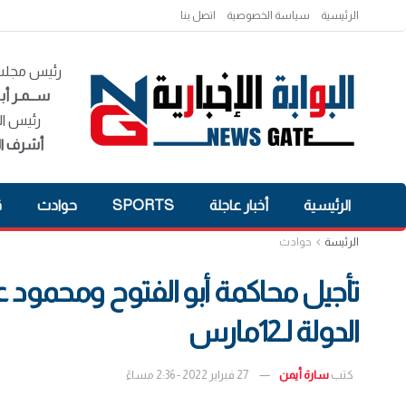
الرئيسية
سياسة الخصوصية
اتصل بنا
رئيس مجلس 
ســمـر أبـ
رئيس ال
أشرف ال
الرئيسية
أخبار عاجلة
SPORTS
حوادث
ق
الرئيسة
حوادث
تأجيل محاكمة أبو الفتوح ومحمود
الدولة لـ12مارس
كتب
سارة أيمن
27 فبراير 2022 - 2:36 مساءً