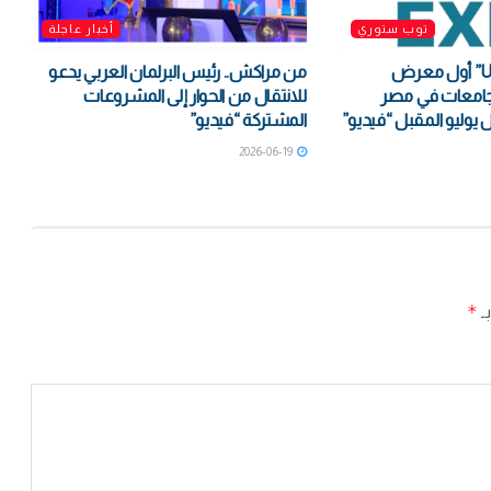
توب ستوري
أخبار عاجلة
انطلاق “UNI EXPO” أول معرض
من مراكش.. رئيس البرلمان العربي يدعو
لجامعات في مصر
للانتقال من الحوار إلى المشروعات
 يوليو المقبل “فيديو”
المشتركة “فيديو”
2026-06-19
*
بـ