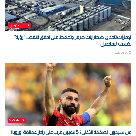
توب ستوري
الإمارات تتحدى اضطرابات هرمز وتحافظ على تدفق النفط.. “رؤية”
تكشف التفاصيل
2026-08-06
SPORTS
من سيكون الصفقة الأغلى؟ 5 لاعبين عرب على رادار عمالقة أوروبا |