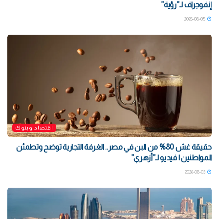
إنفوجراف لـ”رؤية”
2026-08-05
اقتصاد وبنوك
حقيقة غش 80% من البن في مصر.. الغرفة التجارية توضح وتطمئن
المواطنين | فيديو لـ”أزهري”
2026-08-03