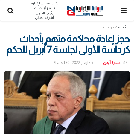
رئيس مجلس الإدارة
ســمـر أبــاظــــة
رئيس التحرير
أشرف الجبالي
الرئيسة
حوادث
حجز إعادة محاكمة متهم بأحداث
كرداسة الأولى لجلسة 7 أبريل للحكم
كتب
سارة أيمن
6 مارس 2022 - 1:30 مساءً