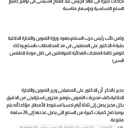
نجاحات كبيرة فى عهد الرئيس عبد الفتاح السيسى فى توفير جميع
السلع الاساسية وبإسعار مناسبة.
وثمن نائب رئيس حزب السلام،جهود وزارة التموين والتجارة الداخلية
بقيادة الدكتور على المصليحى فى مد المحافظات بالسلع،وذلك
لتوفير كافة المنتجات الغذائية للمواطنين فى ظل موجة الطقس
السيئ
جدير بالذكر أن الدكتور على المصيلحى وزير التموين والتجارة
الداخلية،كلف مديريات التموين بتوفير مخزون استراتيجى ‏من الدقيق
بكل مخبز يصل إلى ثلاثة أيام تحسبا لسقوط الأمطار، مؤكدا أنه يتم
يوميا ضخ كميات كبيرة من السلع التى يصل عددها إلى 26 سلعة
متنوعة.
تاجز:
التموين
الرئيس عبد الفتاح السيسي رئيس الجمهورية