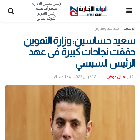
رئيس مجلس الإدارة
ســمـر أبــاظــــة
رئيس التحرير
أشرف الجبالي
الرئيسة
سياسة وتقارير
سعيد حساسين: وزارة التموين
حققت نجاحات كبيرة فى عهد
الرئيس السيسي
كتب
منال عوض
12 فبراير 2022 - 1:34 مساءً