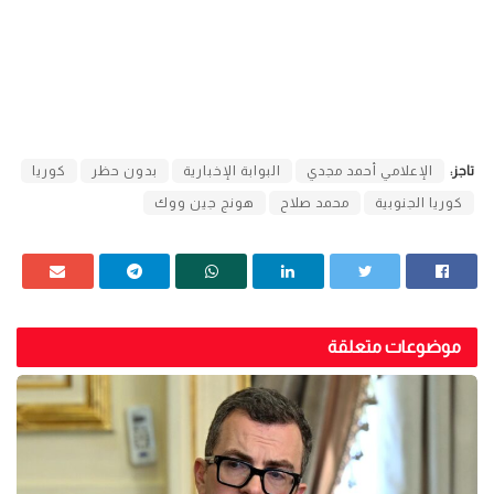
مضيفًا أن محمد صلاح لاعبه المفضل وهو مشهور على مستوى
العالم وكوريا أيضًا.
https://www.youtube.com/watch?v=OIH6rQXElm4
تاجز:
الإعلامي أحمد مجدي
البوابة الإخبارية
بدون حظر
كوريا
كوريا الجنوبية
محمد صلاح
هونج جين ووك
موضوعات متعلقة