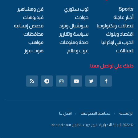
Sports
توب ستوري
فن ومشاهير
أخبار عاجلة
حوادث
فيديوهات
اتصالات وتكنولوجيا
سوشيال وترند
قصص إنسانية
اقتصاد وبنوك
سياسة وتقارير
محافظات
الحرب في اوكرانيا
صحة ومنوعات
مواهب
المقالات
عرب وعالم
هوت نيوز
خليك علي تواصل معنا
الرئيسية
سياسة الخصوصية
اتصل بنا
© 2022
البوابة الاخبارية - نيوز جيت
- تطوير
khaled nour
.