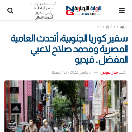
رئيس مجلس الإدارة
ســمـر أبــاظــــة
رئيس التحرير
أشرف الجبالي
الرئيسة
أخبار عاجلة
سفير كوريا الجنوبية: أتحدث العامية
المصرية ومحمد صلاح لاعبي
المفضل.. فيديو
كتب
منال عوض
3 مارس 2022 - 7:27 مساءً