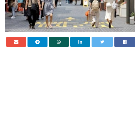
قال هونج جين ووك، سفير
قال هونج جين ووك، سفير كوريا الجنوبية، إنه يحاول تعلم
اللهجة العامية المصرية لأنها ممتعة، وأسهل من اللغة العربية،
ويمكن للكوريين فهم المصريين إلى حدٍ ما.
وأضاف هونج جين ووك، خلال لقائه مع الإعلامي أحمد مجدي
ببرنامج «بدون حظر» المذاع على قناة صدى البلد، أنه يتحدث
اللهجة المصرية أمام أصدقائه ويردد كلمة «أنا مبسوط جدًا»،
مبينًا أنه يحب الذهاب إلى سقارة والمناطق الأثرية المصرية