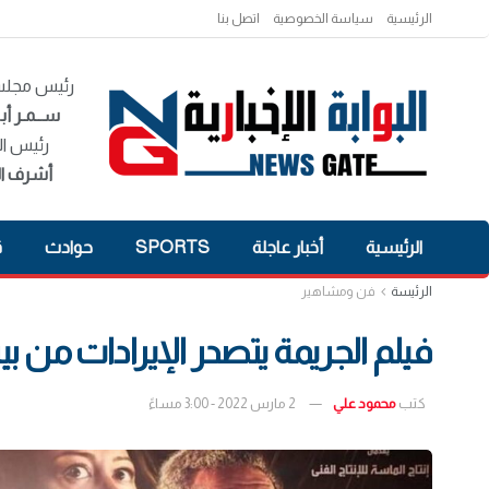
الرئيسية
سياسة الخصوصية
اتصل بنا
رئيس مجلس 
ســمـر أبـ
رئيس ال
أشرف ال
الرئيسية
أخبار عاجلة
SPORTS
حوادث
ق
الرئيسة
فن ومشاهير
فيلم الجريمة يتصدر الإيرادات من بين 8 أفل
كتب
محمود علي
2 مارس 2022 - 3:00 مساءً