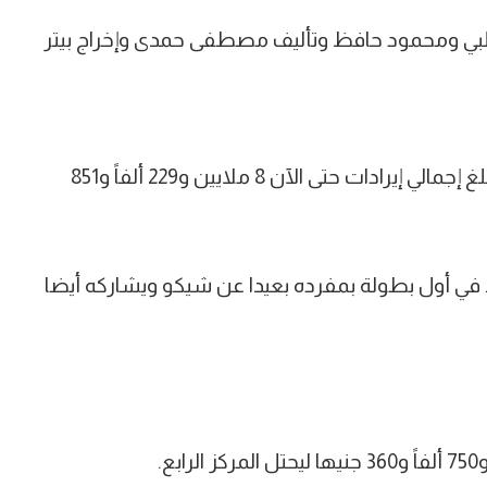
شلبي ومحمود حافظ وتأليف مصطفى حمدى وإخراج بيتر
بينما حل في المركز الثالث فيلم “حامل اللقب” والذي بلغ إجمالي إيرادات حتى الآن 8 ملايين و229 ألفاً و851
في أول بطولة بمفرده بعيدا عن شيكو ويشاركه أيضا