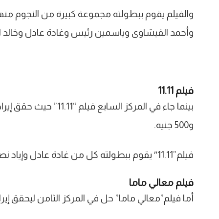
والفيلم يقوم ببطولته مجموعة كبيرة من النجوم منه
وأحمد الفيشاوى وياسمين رئيس وغادة عادل وخالد انو
فيلم 11.11
و500 جنيه.
فيلم”11.11″ يقوم ببطولته كل من غادة عادل وإياد نصار وتدور أحداثه في إطار تشويقي.
فيلم معالي ماما
أما فيلم”معالي ماما” حل في المركز الثامن ليحقق إيرادات إجمالية بل