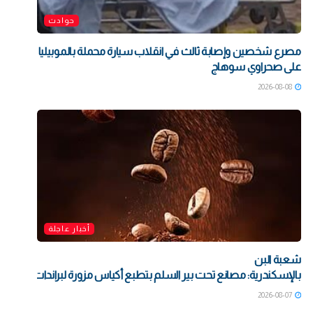
حوادث
مصرع شخصين وإصابة ثالث في انقلاب سيارة محملة بالموبيليا
على صحراوي سوهاج
2026-08-08
أخبار عاجلة
شعبة البن
بالإسكندرية: مصانع تحت بير السلم بتطبع أكياس مزورة لبراندات شهيرة بت
2026-08-07