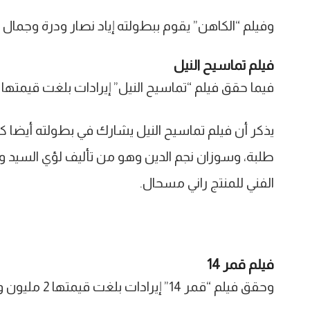
وفيلم “الكاهن” يقوم ببطولته إياد نصار ودرة وجمال
فيلم تماسيح النيل
فيما حقق فيلم “تماسيح النيل” إيرادات بلغت قيمتها 2 مليون و657 ألفاً و770 جنيهاً ليحتل المركز الخامس.
يذكر أن فيلم تماسيح النيل يشارك في بطولته أيضا ك
طلبة، وسوزان نجم الدين وهو من تأليف لؤي السيد وإخر
الفني للمنتج راني مسحال.
فيلم قمر 14
وحقق فيلم “قمر 14” إيرادات بلغت قيمتها 2 مليون و451 ألفاً و384 جنيهاً ليحتل بذلك المركز السادس.