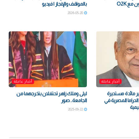
أحدث أغنياته بالتعاون مع O2K
بالمواقف والإنجاز | فيديو
2026-05-28
أخبار عاجلة
أخبار عاجلة
ير مائدة مستديرة
ليلى وملك زاهر تحتفلان بتخرجهما من
دراما المصرية في
الجامعة.. صور
يمية
2025-09-22