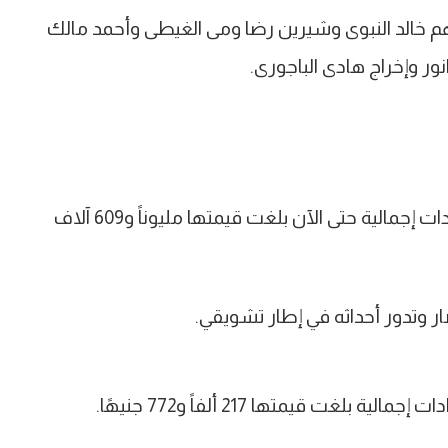
م خالد النبوى وشيرين رضا ومى الغيطى وأحمد مالك
ر وإخراج هادى الباجورى.
بينما جاء في المركز السابع فيلم “11.11” حيث حقق إيرادات إجمالية حتى الآن بلغت قيمتها مليوناً و609 آلاف
غت قيمتها 217 ألفاً و772 جنيهًا.