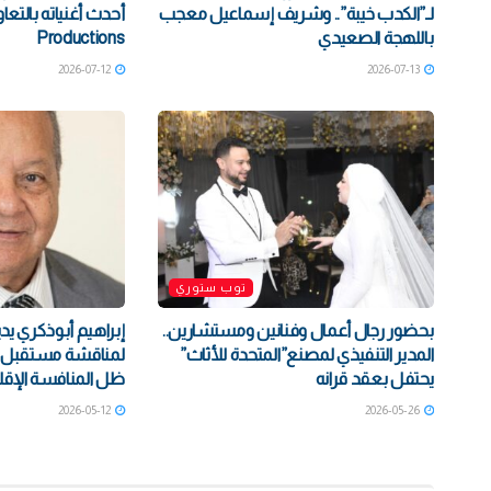
لـ”الكدب خيبة”.. وشريف إسماعيل معجب
باللهجة الصعيدي
Productions
2026-07-12
2026-07-13
توب ستوري
بحضور رجال أعمال وفنانين ومستشارين..
إبراهيم أبوذكري يد
المدير التنفيذي لمصنع”المتحدة للأثاث”
لمناقشة مستقبل ال
يحتفل بعقد قرانه
ظل المنافسة الإقل
2026-05-12
2026-05-26