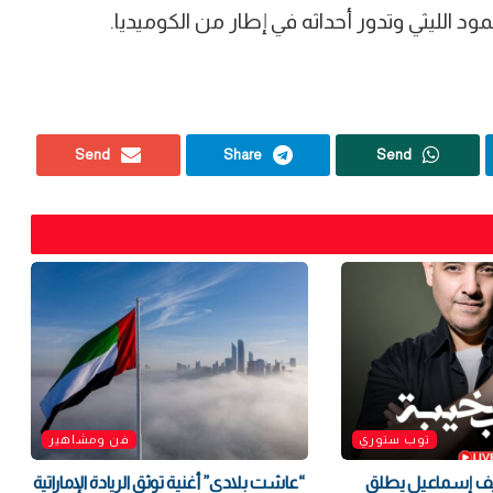
 الليثي وتدور أحداثه في إطار من الكوميديا.
Send
Share
Send
توب ستوري
فن ومشاهير
ريف إسماعيل يطلق
“عاشت بلادي” أغنية توثق الريادة الإماراتية