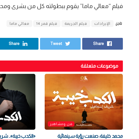
فيلم “معالي ماما” يقوم ببطولته كل من بشرى ومحمود
تاجز:
الإيرادات
فيلم الجريمة
فيلم قمر 14
معالي ماما
Share
Tweet
Share
موضوعات متعلقة
فن ومشاهير
محمد خليفة: صنعت رؤية سينمائية
«الكدب خيبة».. ش