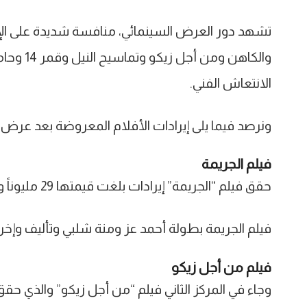
الانتعاش الفني.
ونرصد فيما يلى إيرادات الأفلام المعروضة بعد عرض فيلمي 11.11 ومعا
فيلم الجريمة
حقق فيلم “الجريمة” إيرادات بلغت قيمتها 29 مليوناً و754 ألفاً و633 جنيهًا ليحتل المركز الأول.
فيلم الجريمة بطولة أحمد عز ومنة شلبي وتأليف وإخ
فيلم من أجل زيكو
وجاء في المركز الثاني فيلم “من أجل زيكو” والذي حقق إيرادات بلغت قيمتها 25