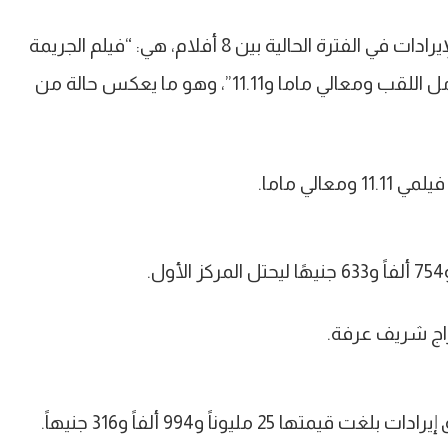
تشهد دور العرض السينمائي، منافسة شديدة على الإيرادات في الفترة الحالية بين 8 أفلام، هي: “فيلم الجريمة
والكاهن ومن أجل زيكو وتماسيح النيل وقمر 14 وحامل اللقب ومعالي ماما و11.11”، وهو ما يعكس حالة من
لي ماما.
راج شريف عرفة.
 مليوناً و994 ألفاً و316 جنيهاً.