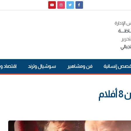
الإدارة
ـاظــــة
تحرير
جبالي
صص إنسانية
فن ومشاهير
سوشيال وترند
اقتصاد و
ام