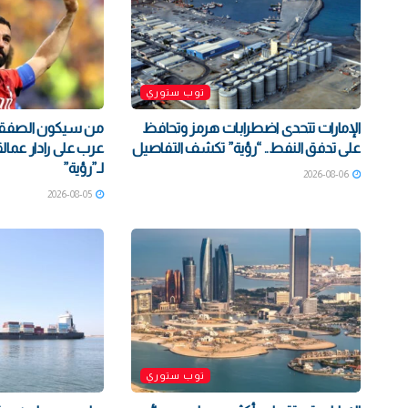
توب ستوري
الإمارات تتحدى اضطرابات هرمز وتحافظ
على تدفق النفط.. “رؤية” تكشف التفاصيل
عرب على رادار عمالق
لـ”رؤية”
2026-08-06
2026-08-05
توب ستوري