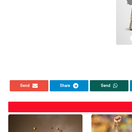
Send
Share
Send