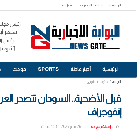
الرئيسية
سياسة الخصوصية
اتصل بنا
رئيس مجلس 
ســمـر أبـ
رئيس ال
أشرف ال
الرئيسية
أخبار عاجلة
SPORTS
حوادث
ق
الرئيسة
توب ستوري
قبل الأضحية.. السودان تتصدر العر
إنفوجراف
كتب
إسلام جودة
26 مايو 2026 - 11:36 مساءً