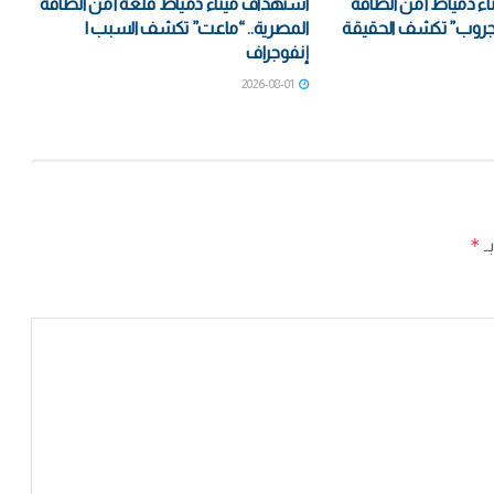
ء دمياط أمن الطاقة
استهداف ميناء دمياط قلعة أمن الطاقة
جروب” تكشف الحقيقة
المصرية.. “ماعت” تكشف السبب |
إنفوجراف
2026-08-01
*
بـ