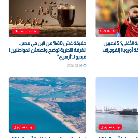
SPORTS
اقتصاد وبنوك
من سيكون الصفقة الأغلى؟ 5 لاعبين
حقيقة غش 80% من البن في مصر..
ة أوروبا | إنفوجراف
الغرفة التجارية توضح وتطمئن المواطنين |
فيديو لـ”أزهري”
2026-08-03
توب ستوري
توب ستوري