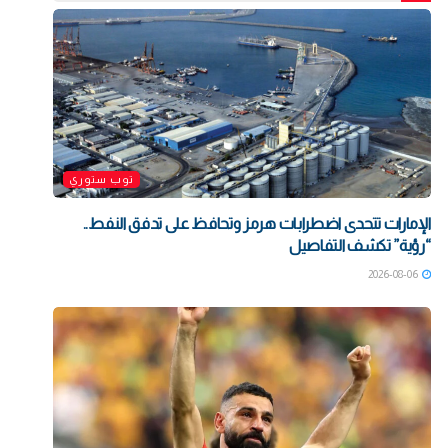
توب ستوري
الإمارات تتحدى اضطرابات هرمز وتحافظ على تدفق النفط..
“رؤية” تكشف التفاصيل
2026-08-06