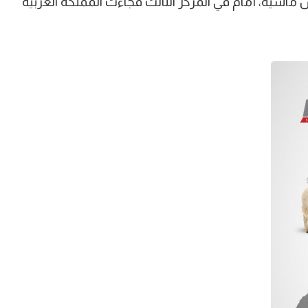
ني دولة الجزائر برصيد 31.1 مليون رأس ماشية، أمام في المركز الثالث فجاءت المملكة العربية