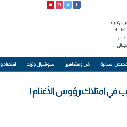
الإدارة
ـاظــــة
تحرير
جبالي
صص إنسانية
فن ومشاهير
سوشيال وترند
اقتصاد و
ب في امتلاك رؤوس الأغنام |