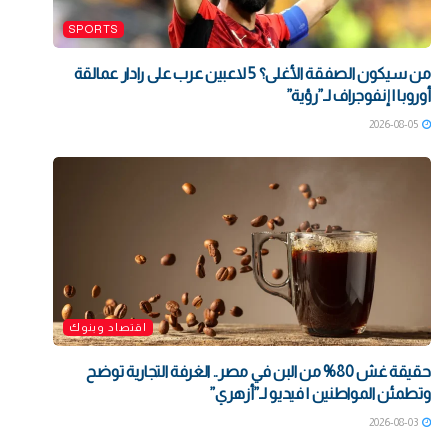
SPORTS
من سيكون الصفقة الأغلى؟ 5 لاعبين عرب على رادار عمالقة
أوروبا | إنفوجراف لـ”رؤية”
2026-08-05
اقتصاد وبنوك
حقيقة غش 80% من البن في مصر.. الغرفة التجارية توضح
وتطمئن المواطنين | فيديو لـ”أزهري”
2026-08-03