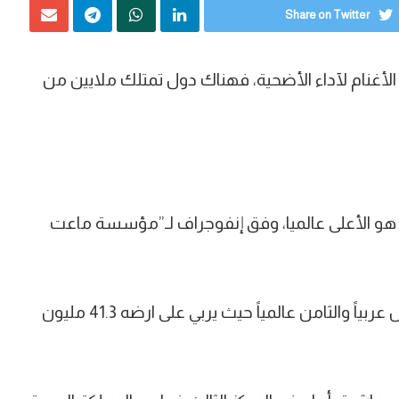
Share on Twitter
لأغنام لآداء الأضحية، فهناك دول تمتلك ملايين من
م، وهذا الرقم هو الأعلى عالميا، وفق إنفوجراف لـ”مؤسسة ماعت
أما على المستوى العربي، فيحتل السودان المركز الأول عربياً والثامن عالمياً حيث يربي على ارضه 41.3 مليون