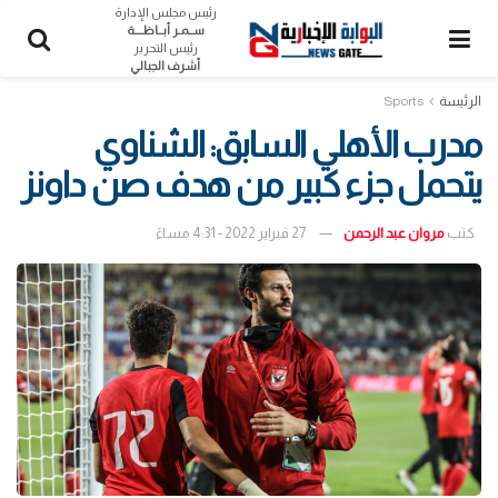
رئيس مجلس الإدارة
ســمـر أبــاظــــة
رئيس التحرير
أشرف الجبالي
الرئيسة
Sports
مدرب الأهلي السابق: الشناوي
يتحمل جزء كبير من هدف صن داونز
كتب
مروان عبد الرحمن
27 فبراير 2022 - 4:31 مساءً