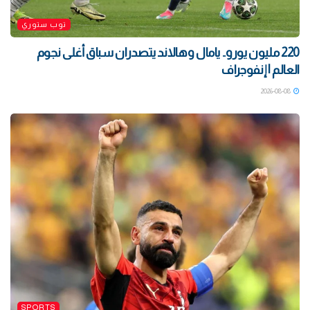
توب ستوري
220 مليون يورو.. يامال وهالاند يتصدران سباق أغلى نجوم
العالم | إنفوجراف
2026-08-08
SPORTS