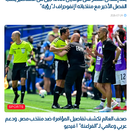
الفصل الأخير مع منتخباته | إنفوجراف لـ”رؤية”
2026-07-24
SPORTS
صحف العالم تكشف تفاصيل المؤامرة ضد منتخب مصر.. ودعم
عربي وعالمي لـ”الفراعنة” | فيديو