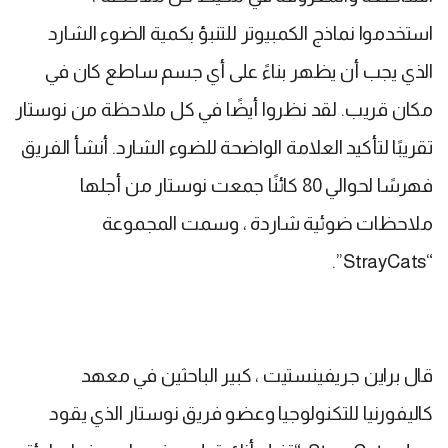
استخدموا نماذج الكمبيوتر للتنبؤ بكمية الضوء الشارد
الذي يجب أن يظهر بناءً على أي جسم ساطع كان في
مكان قريب. لقد نظروا أيضًا في كل ملاحظة من نوستار
تقريبًا لتأكيد العلامة الواضحة للضوء الشارد. أنشأ الفريق
فهرسًا لحوالي 80 كائنًا جمعت نوستار من أجلها
ملاحظات ضوئية شاردة ، وسمت المجموعة
“StrayCats”.
قال براين جريفينستيت ، كبير الباحثين في معهد
كاليفورنيا للتكنولوجيا وعضو فريق نوستار الذي يقود