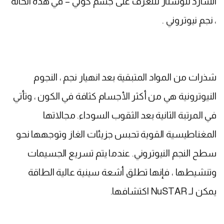
الشارد لنوستار للتعرف على جسم كوني – في هذه الحالة
، نجم نيوتروني .
شذرات من المواد المتبقية بعد انهيار نجم ، النجوم
النيوترونية هي من أكثر الأجسام كثافة في الكون ، وتأتي
في المرتبة الثانية بعد الثقوب السوداء. مجالاتها
المغناطيسية القوية تحبس جزيئات الغاز وتوجهها نحو
سطح النجم النيوتروني. عندما يتم تسريع الجسيمات
وتنشيطها ، فإنها تطلق أشعة سينية عالية الطاقة
يمكن لـ NuSTAR اكتشافها.