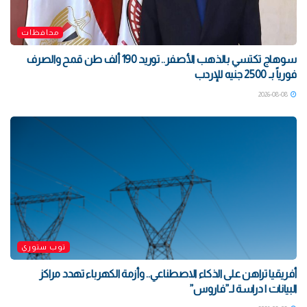
محافظات
سوهاج تكتسي بالذهب الأصفر.. توريد 190 ألف طن قمح والصرف
فورياً بـ 2500 جنيه للإردب
2026-08-08
توب ستوري
أفريقيا تراهن على الذكاء الاصطناعي.. وأزمة الكهرباء تهدد مراكز
البيانات | دراسة لـ”فاروس”