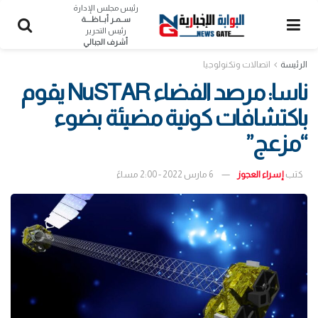
رئيس مجلس الإدارة
ســمـر أبــاظــــة
رئيس التحرير
أشرف الجبالي
الرئيسة
اتصالات وتكنولوجيا
ناسا: مرصد الفضاء NuSTAR يقوم
باكتشافات كونية مضيئة بضوء
“مزعج”
كتب
إسراء العجوز
6 مارس 2022 - 2:00 مساءً