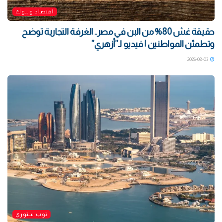
اقتصاد وبنوك
حقيقة غش 80% من البن في مصر.. الغرفة التجارية توضح
وتطمئن المواطنين | فيديو لـ”أزهري”
2026-08-03
توب ستوري