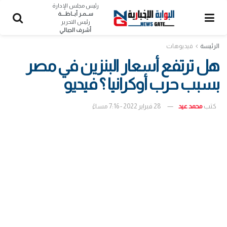
رئيس مجلس الإدارة
ســمـر أبــاظــــة
رئيس التحرير
أشرف الجبالي
الرئيسة
فيديوهات
هل ترتفع أسعار البنزين في مصر
بسبب حرب أوكرانيا ؟ فيديو
كتب
محمد عيد
28 فبراير 2022 - 7:16 مساءً