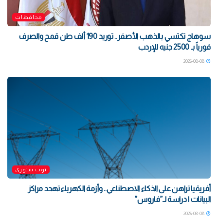
محافظات
سوهاج تكتسي بالذهب الأصفر.. توريد 190 ألف طن قمح والصرف
فورياً بـ 2500 جنيه للإردب
2026-08-08
توب ستوري
أفريقيا تراهن على الذكاء الاصطناعي.. وأزمة الكهرباء تهدد مراكز
البيانات | دراسة لـ”فاروس”
2026-08-08