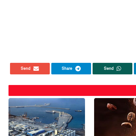
Send
Share
Send