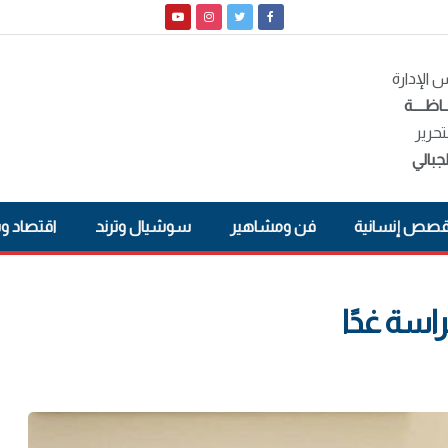
الإدارة
ـاظــــة
تحرير
جبالي
صص إنسانية
فن ومشاهير
سوشيال وترند
اقتصاد و
سة غدًا