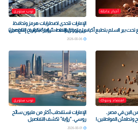
أخبار عاجلة
توب ستوري
الإمارات تتحدى اضطرابات هرمز وتحافظ
على تدفق النفط.. “رؤية” تكشف التفاصيل
 تحت بير السلم بتطبع أكياس مزورة لبراندات شهيرة بتواريخ إنتاج حديثة
2026-08-06
اقتصاد وبنوك
توب ستوري
 غش 80% من البن في مصر..
الإمارات تستقطب أكثر من مليون سائح
ضح وتطمئن المواطنين |
روسي.. “رؤية” تكشف التفاصيل
2026-08-01