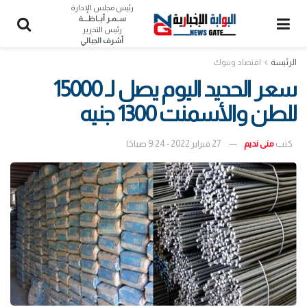
رئيس مجلس الإدارة
ســمـر أبــاظــــة
رئيس التحرير
أشرف الجبالي
الرئيسة
اقتصاد وبنوك
سعر الحديد اليوم يصل لـ 15000
للطن والأسمنت 1300 جنيه
كتب
منى نديم
27 فبراير 2022 - 9:24 صباحًا