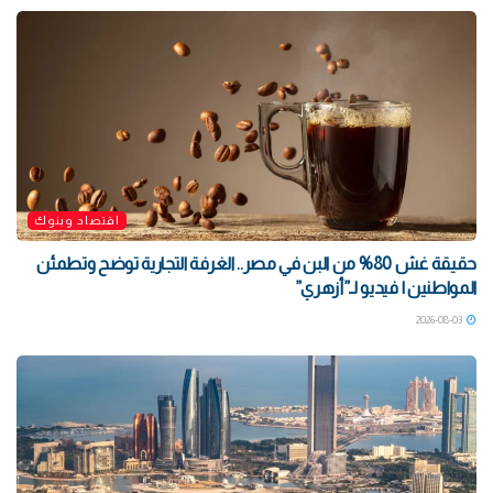
اقتصاد وبنوك
حقيقة غش 80% من البن في مصر.. الغرفة التجارية توضح وتطمئن
المواطنين | فيديو لـ”أزهري”
2026-08-03