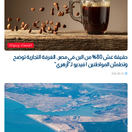
اقتصاد وبنوك
حقيقة غش 80% من البن في مصر.. الغرفة التجارية توضح
وتطمئن المواطنين | فيديو لـ”أزهري”
2026-08-03