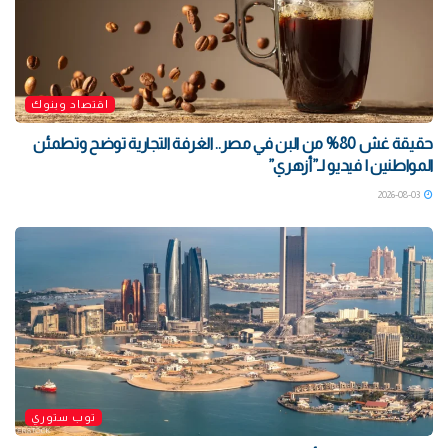
اقتصاد وبنوك
حقيقة غش 80% من البن في مصر.. الغرفة التجارية توضح وتطمئن
المواطنين | فيديو لـ”أزهري”
2026-08-03
توب ستوري