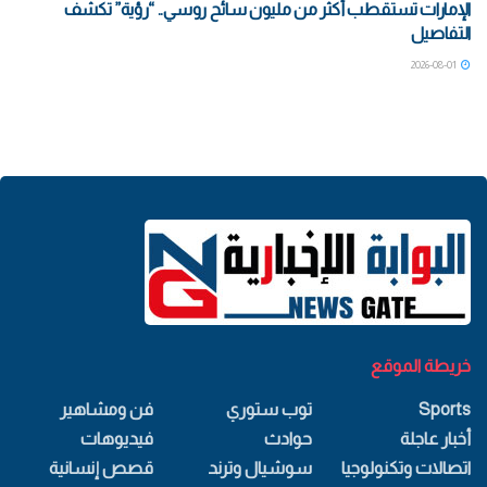
الإمارات تستقطب أكثر من مليون سائح روسي.. “رؤية” تكشف
التفاصيل
2026-08-01
خريطة الموقع
Sports
توب ستوري
فن ومشاهير
أخبار عاجلة
حوادث
فيديوهات
اتصالات وتكنولوجيا
سوشيال وترند
قصص إنسانية