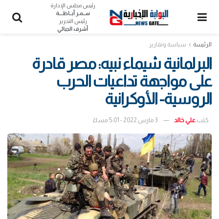
رئيس مجلس الإدارة
ســمـر أبــاظــــة
رئيس التحرير
أشرف الجبالي
الرئيسة
سياسة وتقارير
البرلمانية شيماء نبيه: مصر قادرة
على مواجهة تداعيات الحرب
الروسية- الأوكرانية
كتب
علي خالد
3 مارس 2022 - 5:01 مساءً