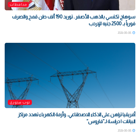
محافظات
سوهاج تكتسي بالذهب الأصفر.. توريد 190 ألف طن قمح والصرف
فورياً بـ 2500 جنيه للإردب
2026-08-08
توب ستوري
أفريقيا تراهن على الذكاء الاصطناعي.. وأزمة الكهرباء تهدد مراكز
البيانات | دراسة لـ”فاروس”
2026-08-08