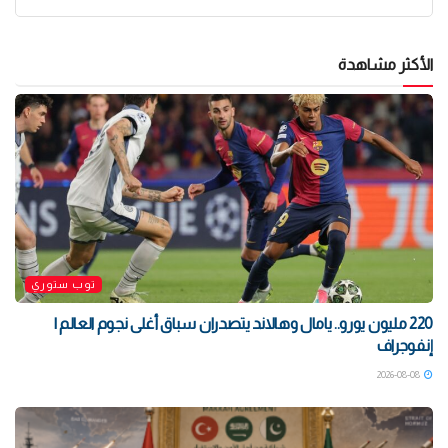
الأكثر مشاهدة
توب ستوري
220 مليون يورو.. يامال وهالاند يتصدران سباق أغلى نجوم العالم |
إنفوجراف
2026-08-08