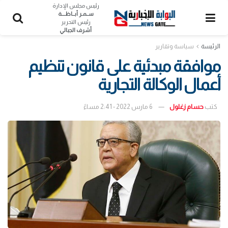
رئيس مجلس الإدارة
ســمـر أبــاظــــة
رئيس التحرير
أشرف الجبالي
الرئيسة
سياسة وتقارير
موافقة مبدئية على قانون تنظيم
أعمال الوكالة التجارية
كتب
حسام زغلول
6 مارس 2022 - 2:41 مساءً