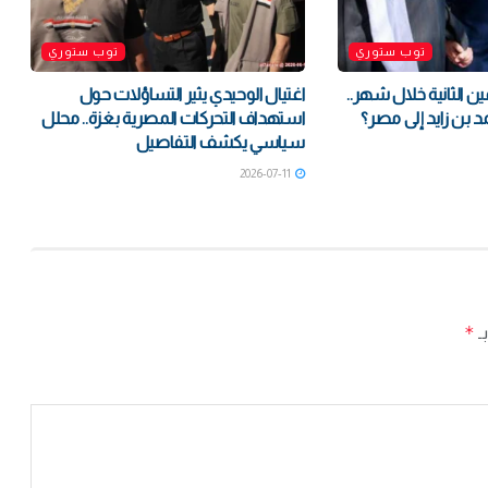
توب ستوري
توب ستوري
ين الثانية خلال شهر..
اغتيال الوحيدي يثير التساؤلات حول
د بن زايد إلى مصر؟
استهداف التحركات المصرية بغزة.. محلل
سياسي يكشف التفاصيل
2026-07-11
*
بـ