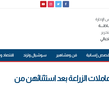
الإدارة
ـاظــــة
تحرير
جبالي
صص إنسانية
فن ومشاهير
سوشيال وترند
اقتصاد و
لات الزراعة بعد استثنائهن من