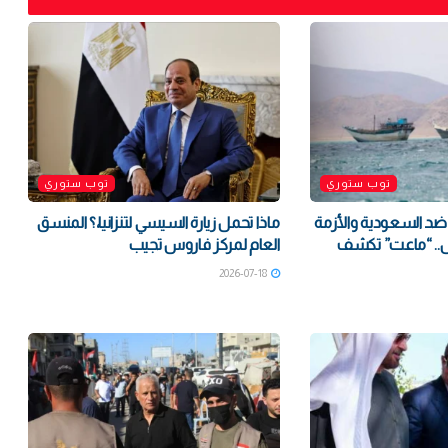
توب ستوري
توب ستوري
د السعودية والأزمة
ماذا تحمل زيارة السيسي لتنزانيا،؟ المنسق
س.. “ماعت” تكشف
العام لمركز فاروس تجيب
2026-07-18