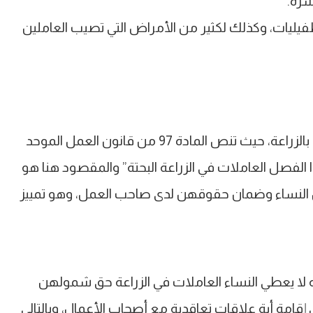
شرة.
يليات، وكذلك لكثير من الأمراض التي تصيب العاملين
وأكملت: ليس هناك اعتراف قانوني بالنساء العاملات بالزراعة، حيث تنص المادة 97 من قانون العمل الموحد
حكام هذا الفصل العاملات في الزراعة البحتة” والمقصود هنا هو
ل النساء وضمان حقوقهن لدى صاحب العمل، وهو تمييز
لعمل الموحد 12 لسنة 2003 وتعديلاته لا يعطي النساء العاملات في الزراعة حق شمولهن
مة أية علاقات تعاقدية مع أصحاب الأعمال، وبالتالي