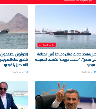
توب ستوري
هل يهدد حادث ميناء دمياط أمن الطاقة
الحوثوين يصعدون ض
في مصر؟.. “ماعت جروب” تكشف الحقيقة
تلاحق قناة السوي
| فيديو
التفاصيل | فيديو
2026-07-24
2026-08-01