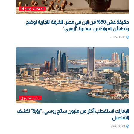
اقتصاد وبنوك
حقيقة غش 80% من البن في مصر.. الغرفة التجارية توضح
وتطمئن المواطنين | فيديو لـ”أزهري”
2026-08-03
توب ستوري
الإمارات تستقطب أكثر من مليون سائح روسي.. “رؤية” تكشف
التفاصيل
2026-08-01