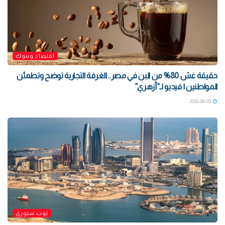
اقتصاد وبنوك
حقيقة غش 80% من البن في مصر.. الغرفة التجارية توضح وتطمئن
المواطنين | فيديو لـ”أزهري”
2026-08-03
توب ستوري