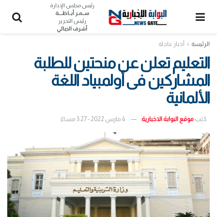
رئيس مجلس الإدارة
ســمـر أبــاظــــة
رئيس التحرير
أشرف الجبالي
الرئيسة
أخبار عاجلة
التعليم تعلن عن منحتين للطلبة
المشاركين فى أولمبياد اللغة
الألمانية
كتب
موقع البوابة الاخبارية
6 مارس 2022 - 3:27 مساءً