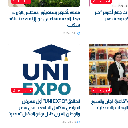
أخبار عاجلة
أخبار عاجلة
ارات جهاز أكتوبر “حبر
ملاك بأكتوبر يستغيثون بمجلس الوزراء:
كمبوند شهير
جهاز المدينة يتقاعس عن إزالة تعديات لاند
سكيب
2026-07-13
أخبار عاجلة
توب ستوري
 “قاهرة الجان والسبع
انطلاق “UNI EXPO” أول معرض
لوهاب بالقنصلية..
افتراضي متكامل للجامعات في مصر
والوطن العربي خلال يوليو المقبل “فيديو”
2026-06-24