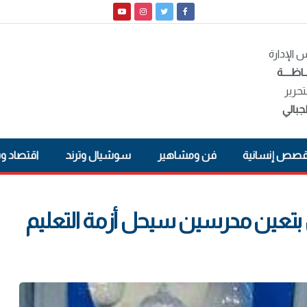
الإدارة
ـاظــــة
تحرير
جبالي
صص إنسانية
فن ومشاهير
سوشيال وترند
اقتصاد و
يس بتعين مدرسين سيحل أزمة التعليم