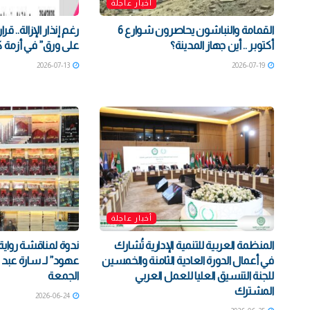
أخبار عاجلة
القمامة والنباشون يحاصرون شوارع 6
رغم إنذار الإزالة.. قر
أكتوبر .. أين جهاز المدينة؟
على ورق” في أزمة 
2026-07-13
2026-07-19
أخبار عاجلة
المنظمة العربية للتنمية الإدارية تُشارك
ندوة لمناقشة رواية
في أعمال الدورة العادية الثامنة والخمسين
عهود” لـ سارة عبد ا
للجنة التنسيق العليا للعمل العربي
الجمعة
المشترك
2026-06-24