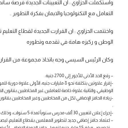
واستكملت الحزاوي : ان التعيينات الجديدة فرصة سا
التعامل مع التكنولوجيا والايمان بفكرة التطوير .
واختتمت الحزاوي : ان القرارت الجديدة لقطاع التعليم
الوطن و ركيزه هامة في تقدمه وتطوره
وكان الرئيس السيسي وجه باتخاذ مجموعة من القرارا
– رفع الحد الأدنى للأجور إلى 2700 جنيه.
الوظيفي، والثانية علاوة خاصة للعاملين غير المخاطبين بقانون الخدمة المدنية بنسب
-زيادة الحافز الإضافي لكل من المخاطبين وغير المخاطبين بقانون الخدمة ال
.
-إجراء إعلان لتعيين 30 ألف مدرس سنوياً لمدة 5 سنوات، وذلك لتلبية احتياجات تطوير قطاع التعليم.
– اعتماد حافز إضافي جديد لتطوير المعلمين بقطاع التعليم، ليصل إجماليه إلى
– تخصيص مبلغ 1,5 مليار جنيه لتمويل حافز الجودة ال