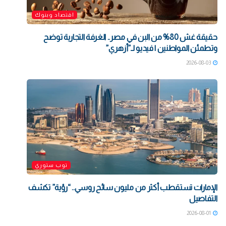
اقتصاد وبنوك
حقيقة غش 80% من البن في مصر.. الغرفة التجارية توضح
وتطمئن المواطنين | فيديو لـ”أزهري”
2026-08-03
توب ستوري
الإمارات تستقطب أكثر من مليون سائح روسي.. “رؤية” تكشف
التفاصيل
2026-08-01