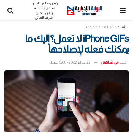
رئيس مجلس الإدارة
ســمـر أبــاظــــة
رئيس التحرير
أشرف الجبالي
الرئيسة
اتصالات وتكنولوجيا
iPhone GIFs لا تعمل؟ إليك ما
يمكنك فعله لإصلاحها
كتب
مي شاهين
22 فبراير 2022 - 9:00 مساءً