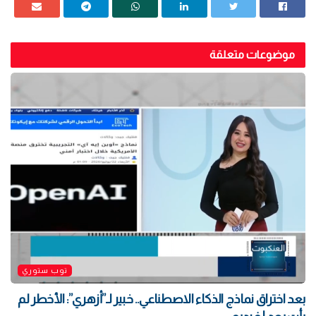
موضوعات متعلقة
توب ستوري
بعد اختراق نماذج الذكاء الاصطناعي.. خبير لـ”أزهري”: الأخطر لم