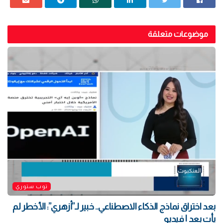
موضوعات متعلقة
توب ستوري
بعد اختراق نماذج الذكاء الاصطناعي.. خبير لـ”أزهري”: الأخطر لم
يأتِ بعد | فيديو