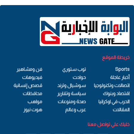
خريطة الموقع
Sports
توب ستوري
فن ومشاهير
أخبار عاجلة
حوادث
فيديوهات
اتصالات وتكنولوجيا
سوشيال وترند
قصص إنسانية
اقتصاد وبنوك
سياسة وتقارير
محافظات
الحرب في اوكرانيا
صحة ومنوعات
مواهب
المقالات
عرب وعالم
هوت نيوز
خليك علي تواصل معنا