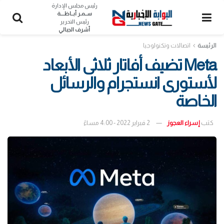
رئيس مجلس الإدارة
ســمـر أبــاظــــة
رئيس التحرير
أشرف الجبالي
الرئيسة
اتصالات وتكنولوجيا
Meta تضيف أفاتار ثلاثى الأبعاد
لأستورى انستجرام والرسائل
الخاصة
كتب
إسراء العجوز
2 فبراير 2022 - 4:00 مساءً